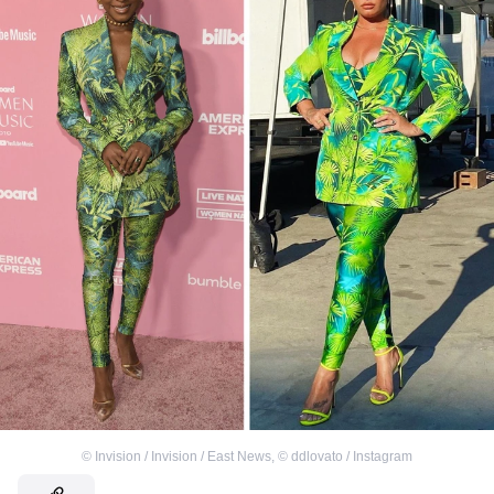
©
Invision / Invision / East News
,
©
ddlovato / Instagram