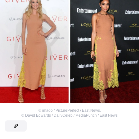
©
imago / PicturePerfect / East News
,
©
David Edwards / DailyCeleb / MediaPunch / East News