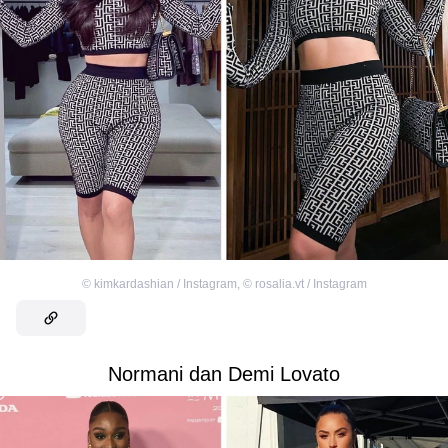
©
kimkardashian / Instagram
,
©
rosalia.vt / Instagram
Normani dan Demi Lovato