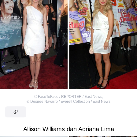
©
FaceToFace / REPORTER / East News
,
©
Desiree Navarro / Everett Collection / East News
Allison Williams dan Adriana Lima