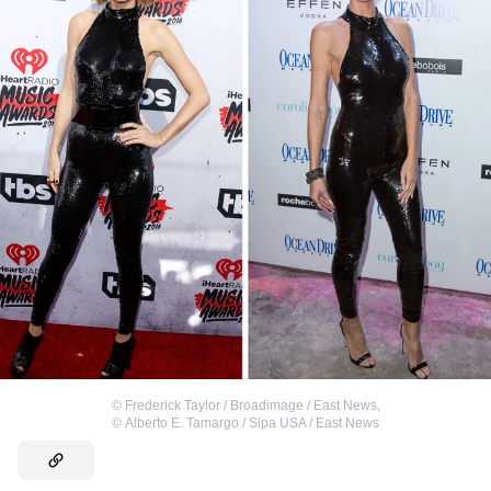
©
Frederick Taylor / Broadimage / East News
,
©
Alberto E. Tamargo / Sipa USA / East News