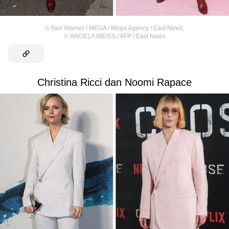
©
Neil Warner / MEGA / Mega Agency / East News
,
©
ANGELA WEISS / AFP / East News
Christina Ricci dan Noomi Rapace