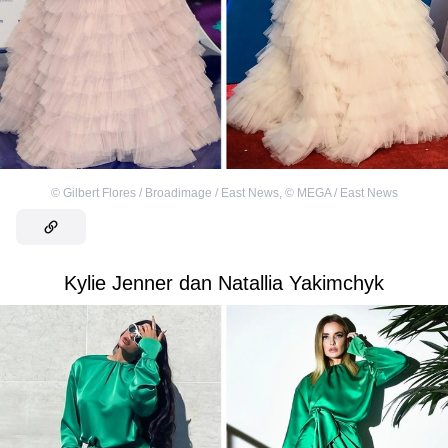
©
Gilbert Flores / Broadimage / East News
,
©
MEGA / East News
Kylie Jenner dan Natallia Yakimchyk