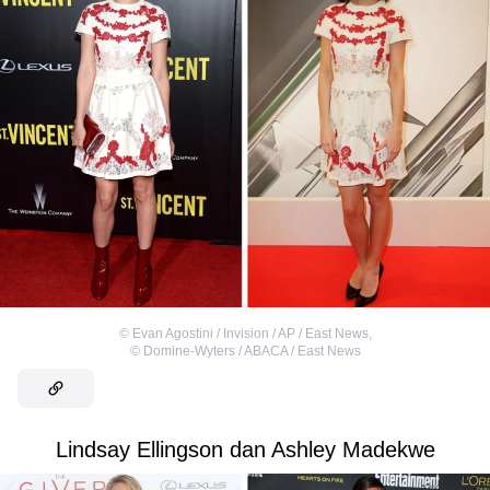
©
Evan Agostini / Invision / AP / East News
,
©
Domine-Wyters / ABACA / East News
Lindsay Ellingson dan Ashley Madekwe