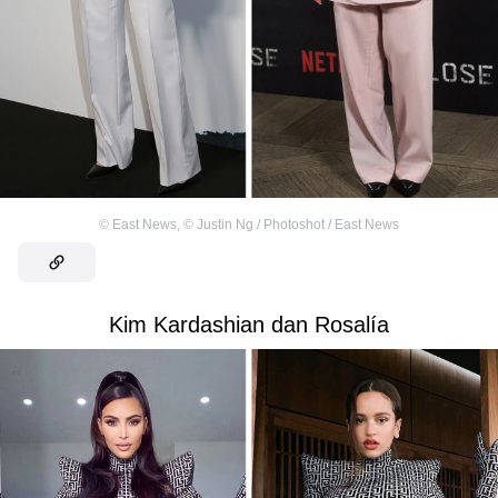
©
East News
,
©
Justin Ng / Photoshot / East News
Kim Kardashian dan Rosalía