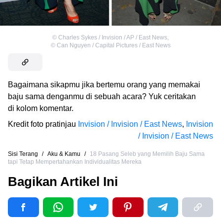
©
Charles Sykes / Invision / AP / East News
,
©
Can Nguyen / Capital Pictures / East News
Bagaimana sikapmu jika bertemu orang yang memakai
baju sama denganmu di sebuah acara? Yuk ceritakan
di kolom komentar.
Kredit foto pratinjau
Invision / Invision / East News
,
Invision
/ Invision / East News
Sisi Terang
/
Aku & Kamu
/
18 Pasang Seleb yang Memilih Baju Sama
tapi Tetap Mempertahankan Individualitas Mereka
Bagikan Artikel Ini