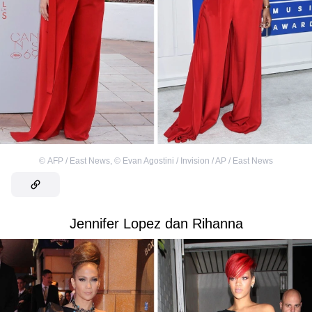
©
AFP / East News
,
©
Evan Agostini / Invision / AP / East News
Jennifer Lopez dan Rihanna