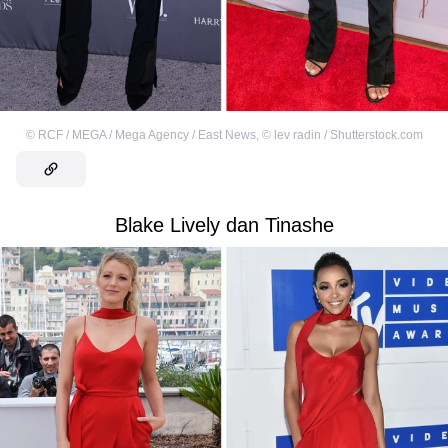
©
RCF / MEGA / Mega Agency / East News
,
©
lev radin / Shutterstock.com
Blake Lively dan Tinashe