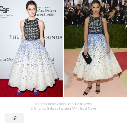
©
Rich Fury/Invision / AP / East News
,
©
Charles Sykes / Invision / AP / East News