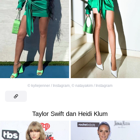
©
kyliejenner / Instagram
,
©
natayakim / Instagram
Taylor Swift dan Heidi Klum