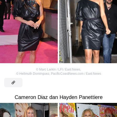
©
Marc Larkin / LFI / East News
,
©
Hellmuth Dominguez, PacificCoastNews.com / East News
Cameron Diaz dan Hayden Panettiere