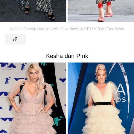
©
Chris Pizzello / Invision / AP / East News
,
©
STB / MEGA / East News
Kesha dan P!nk