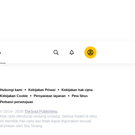
a
Hubungi kami
Kebijakan Privasi
Kebijakan hak cipta
Kebijakan Cookie
Persyaratan layanan
Peta Situs
Perbarui persetujuan
© 2014– 2026
TheSoul Publishing
.
Hak cipta dilindungi undang-undang. Semua materi di situs
ini memiliki hak cipta dan tidak dapat digunakan kecuali
diizinkan oleh Sisi Terang.