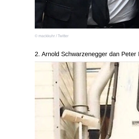
©
mackkuhr / Twitter
2. Arnold Schwarzenegger dan Pete