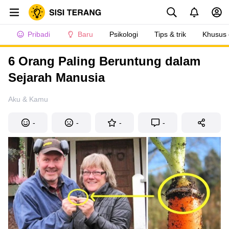
Pribadi
Baru
Psikologi
Tips & trik
Khusus
6 Orang Paling Beruntung dalam
Sejarah Manusia
Aku & Kamu
-
-
-
-