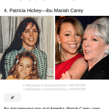
4. Patricia Hickey—ibu Mariah Carey
©
Wiese/face to face/FaceToFace / REPORTER
,
©
Wiese/face to face/FaceToFace / REPORTER
Ibu dari penyanyi pop asal Amerika, Mariah Carey, yang