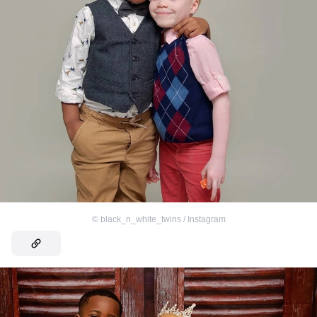
©
black_n_white_twins / Instagram