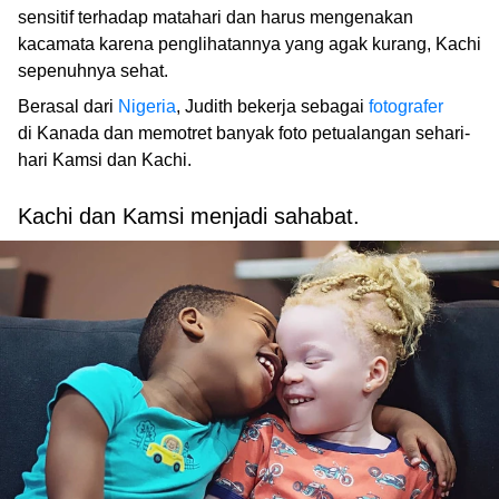
sensitif terhadap matahari dan harus mengenakan
kacamata karena penglihatannya yang agak kurang, Kachi
sepenuhnya sehat.
Berasal dari
Nigeria
, Judith bekerja sebagai
fotografer
di Kanada dan memotret banyak foto petualangan sehari-
hari Kamsi dan Kachi.
Kachi dan Kamsi menjadi sahabat.