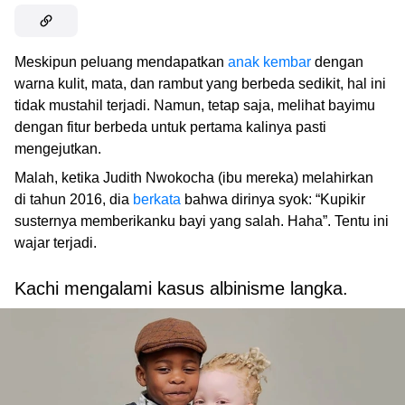
Meskipun peluang mendapatkan
anak kembar
dengan
warna kulit, mata, dan rambut yang berbeda sedikit, hal ini
tidak mustahil terjadi. Namun, tetap saja, melihat bayimu
dengan fitur berbeda untuk pertama kalinya pasti
mengejutkan.
Malah, ketika Judith Nwokocha (ibu mereka) melahirkan
di tahun 2016, dia
berkata
bahwa dirinya syok: “Kupikir
susternya memberikanku bayi yang salah. Haha”. Tentu ini
wajar terjadi.
Kachi mengalami kasus albinisme langka.