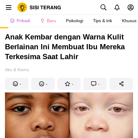
Pribadi
Baru
Psikologi
Tips & trik
Khusus
Anak Kembar dengan Warna Kulit
Berlainan Ini Membuat Ibu Mereka
Terkesima Saat Lahir
Aku & Kamu
-
-
-
-