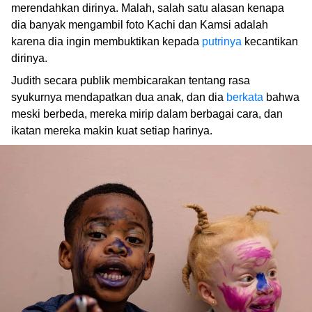
merendahkan dirinya. Malah, salah satu alasan kenapa
dia banyak mengambil foto Kachi dan Kamsi adalah
karena dia ingin membuktikan kepada
putrinya
kecantikan
dirinya.
Judith secara publik membicarakan tentang rasa
syukurnya mendapatkan dua anak, dan dia
berkata
bahwa
meski berbeda, mereka mirip dalam berbagai cara, dan
ikatan mereka makin kuat setiap harinya.