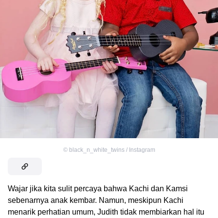
©
black_n_white_twins / Instagram
Wajar jika kita sulit percaya bahwa Kachi dan Kamsi
sebenarnya anak kembar. Namun, meskipun Kachi
menarik perhatian umum, Judith tidak membiarkan hal itu