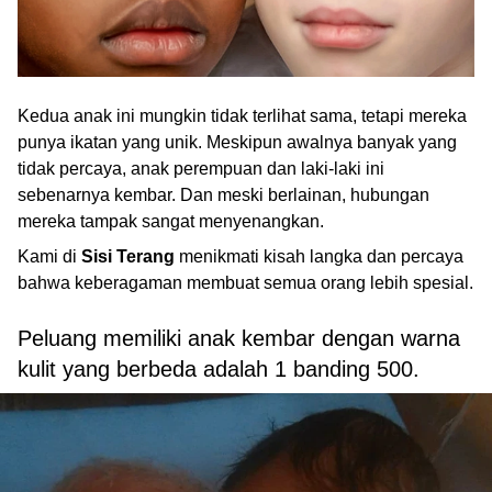
Kedua anak ini mungkin tidak terlihat sama, tetapi mereka
punya ikatan yang unik. Meskipun awalnya banyak yang
tidak percaya, anak perempuan dan laki-laki ini
sebenarnya kembar. Dan meski berlainan, hubungan
mereka tampak sangat menyenangkan.
Kami di
Sisi Terang
menikmati kisah langka dan percaya
bahwa keberagaman membuat semua orang lebih spesial.
Peluang memiliki anak kembar dengan warna
kulit yang berbeda adalah 1 banding 500.