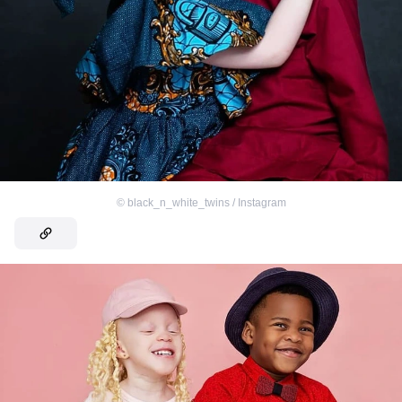
©
black_n_white_twins / Instagram