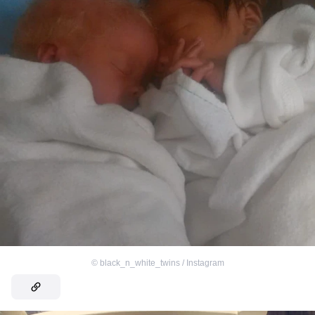
©
black_n_white_twins / Instagram