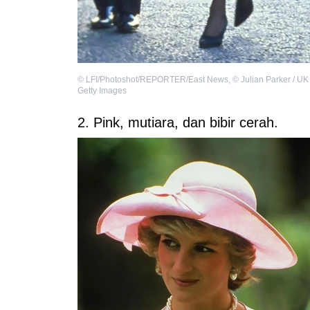
©
LFI/Photoshot/REPORTER/East News
,
©
Julian Parker / UK
Getty Images
2. Pink, mutiara, dan bibir cerah.