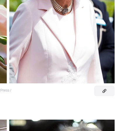
 Press /