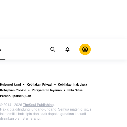
a
Hubungi kami
Kebijakan Privasi
Kebijakan hak cipta
Kebijakan Cookie
Persyaratan layanan
Peta Situs
Perbarui persetujuan
© 2014– 2026
TheSoul Publishing
.
Hak cipta dilindungi undang-undang. Semua materi di situs
ini memiliki hak cipta dan tidak dapat digunakan kecuali
diizinkan oleh Sisi Terang.