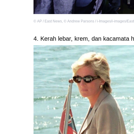
©
AP / East News
,
©
Andrew Parsons / i-Images/i-images/Eas
4. Kerah lebar, krem, dan kacamata h