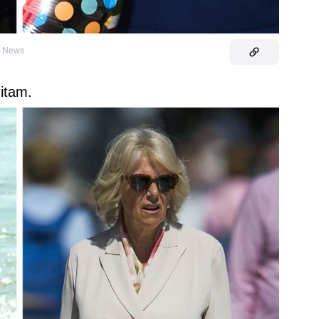
t News
itam.