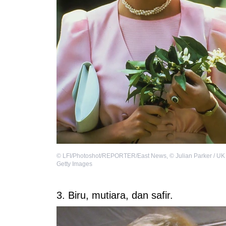
©
LFI/Photoshot/REPORTER/East News
,
©
Julian Parker / UK
Getty Images
3. Biru, mutiara, dan safir.