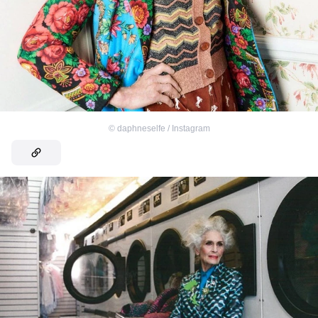
©
daphneselfe / Instagram