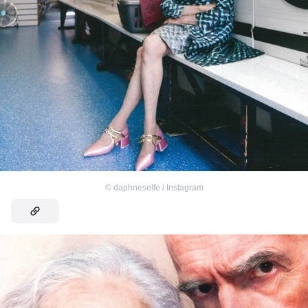
©
daphneselfe / Instagram