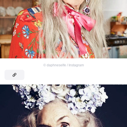
©
daphneselfe / Instagram