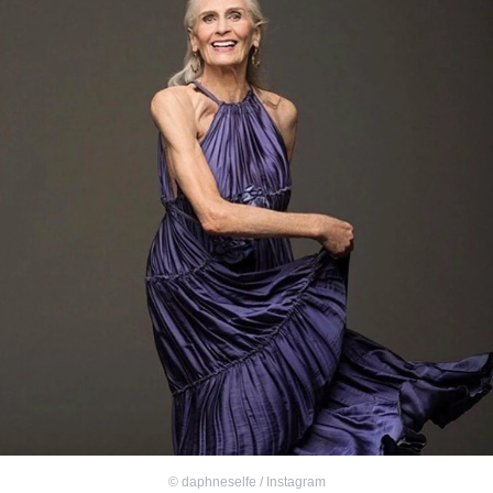
©
daphneselfe / Instagram