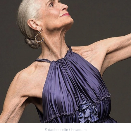
©
daphneselfe / Instagram