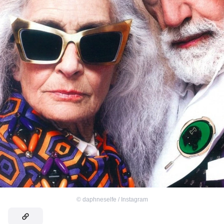
©
daphneselfe / Instagram