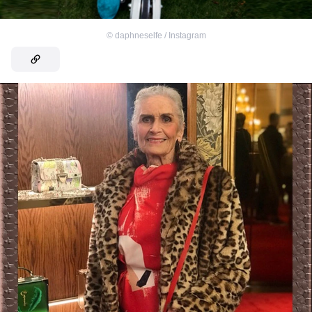
©
daphneselfe / Instagram