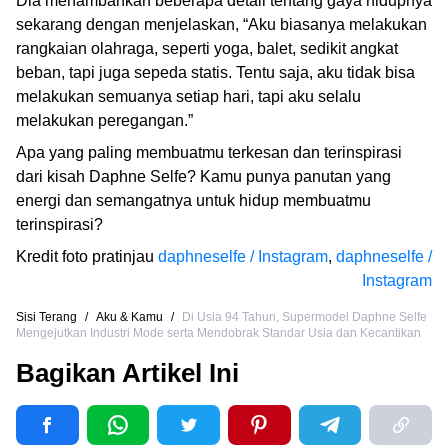
Dia menambahkan beberapa detail tentang gaya hidupnya
sekarang dengan menjelaskan, “Aku biasanya melakukan
rangkaian olahraga, seperti yoga, balet, sedikit angkat
beban, tapi juga sepeda statis. Tentu saja, aku tidak bisa
melakukan semuanya setiap hari, tapi aku selalu
melakukan peregangan.”
Apa yang paling membuatmu terkesan dan terinspirasi
dari kisah Daphne Selfe? Kamu punya panutan yang
energi dan semangatnya untuk hidup membuatmu
terinspirasi?
Kredit foto pratinjau
daphneselfe / Instagram
,
daphneselfe /
Instagram
Sisi Terang
/
Aku & Kamu
/
Di Usia 94 Tahun, Supermodel Daphne Selfe
Mengejutkan Industri Mode serta Mendobrak Standar Usia dan Kecantikan
Bagikan Artikel Ini