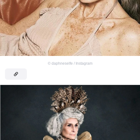
©
daphneselfe / Instagram