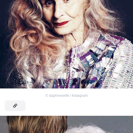
©
daphneselfe / Instagram