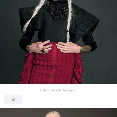
©
daphneselfe / Instagram