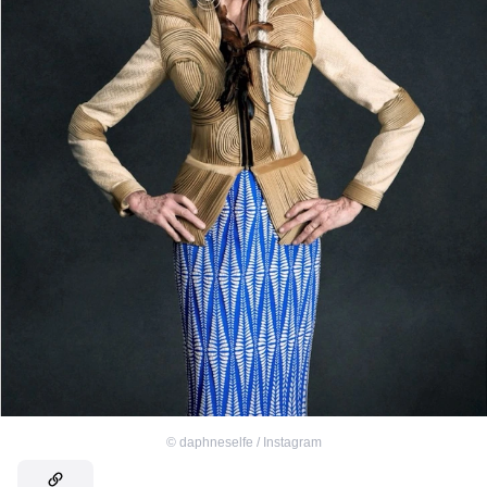
©
daphneselfe / Instagram