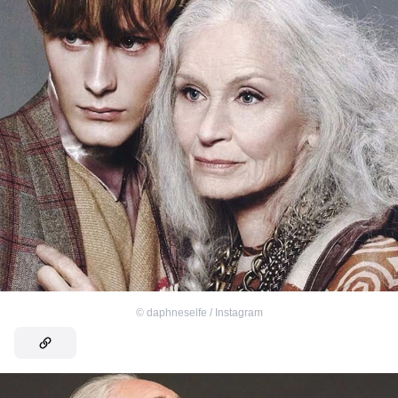
©
daphneselfe / Instagram