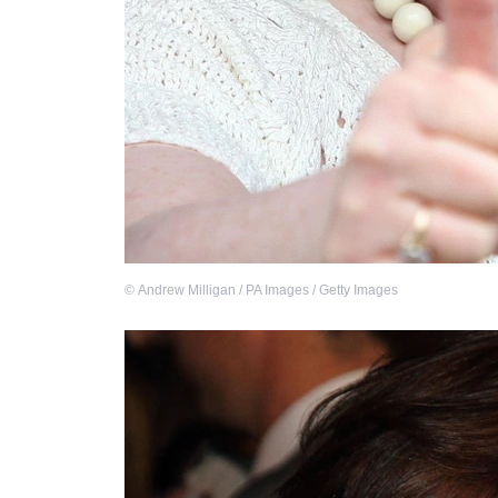
©
Andrew Milligan / PA Images / Getty Images