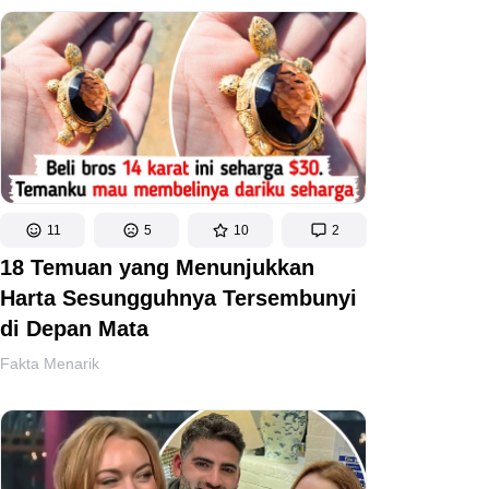
11
5
10
2
18 Temuan yang Menunjukkan
Harta Sesungguhnya Tersembunyi
di Depan Mata
Fakta Menarik