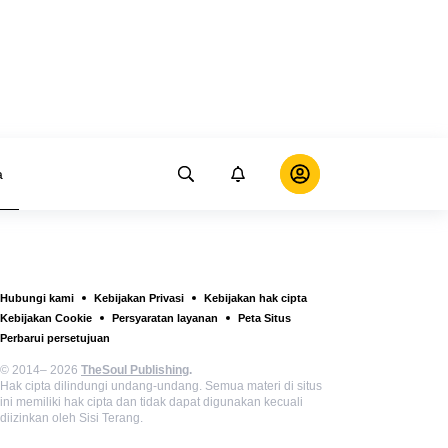
a
Hubungi kami
Kebijakan Privasi
Kebijakan hak cipta
Kebijakan Cookie
Persyaratan layanan
Peta Situs
Perbarui persetujuan
© 2014– 2026
TheSoul Publishing
.
Hak cipta dilindungi undang-undang. Semua materi di situs
ini memiliki hak cipta dan tidak dapat digunakan kecuali
diizinkan oleh Sisi Terang.