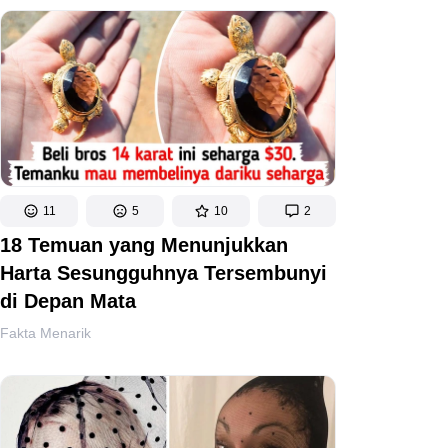
11
5
10
2
18 Temuan yang Menunjukkan
Harta Sesungguhnya Tersembunyi
di Depan Mata
Fakta Menarik