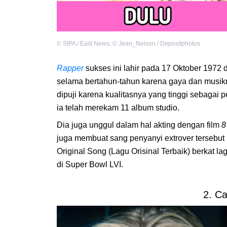
©
SIPA / East News
,
©
Jean_Nelson / Depositphotos
Rapper
sukses ini lahir pada 17 Oktober 1972 d
selama bertahun-tahun karena gaya dan musi
dipuji karena kualitasnya yang tinggi sebagai p
ia telah merekam 11 album studio.
Dia juga unggul dalam hal akting dengan film
8
juga membuat sang penyanyi extrover tersebu
Original Song (Lagu Orisinal Terbaik) berkat la
di Super Bowl LVI.
2. C