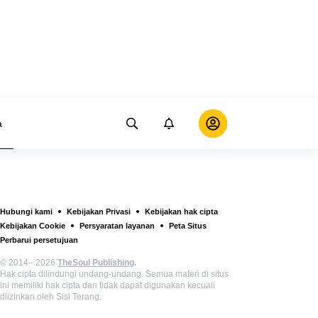
a
Hubungi kami
Kebijakan Privasi
Kebijakan hak cipta
Kebijakan Cookie
Persyaratan layanan
Peta Situs
Perbarui persetujuan
© 2014– 2026
TheSoul Publishing
.
Hak cipta dilindungi undang-undang. Semua materi di situs
ini memiliki hak cipta dan tidak dapat digunakan kecuali
diizinkan oleh Sisi Terang.