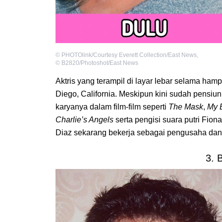
©
PHOTOlink/Courtesy Everett Collection/East News
,
©
B2820/Photoshot/East News
Aktris yang terampil di layar lebar selama hamp
Diego, California. Meskipun kini sudah pensiun 
karyanya dalam film-film seperti
The Mask
,
My 
Charlie’s Angels
serta
pengisi suara putri Fion
Diaz sekarang bekerja sebagai pengusaha dan s
3. 