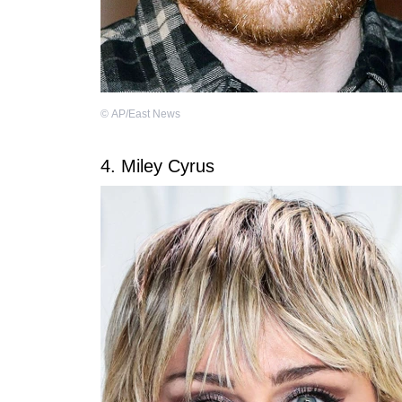
©
AP/East News
4. Miley Cyrus