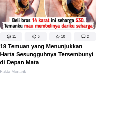
11
5
10
2
18 Temuan yang Menunjukkan
Harta Sesungguhnya Tersembunyi
di Depan Mata
Fakta Menarik