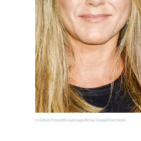
©
Gilbert Flores/Broadimage/Broad Image/East News