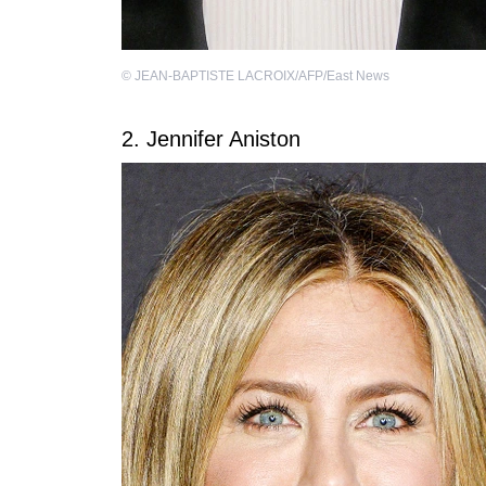
©
JEAN-BAPTISTE LACROIX/AFP/East News
2. Jennifer Aniston