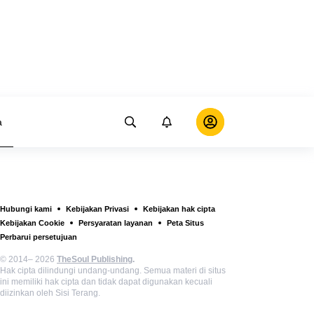
a
Hubungi kami
Kebijakan Privasi
Kebijakan hak cipta
Kebijakan Cookie
Persyaratan layanan
Peta Situs
Perbarui persetujuan
© 2014– 2026
TheSoul Publishing
.
Hak cipta dilindungi undang-undang. Semua materi di situs
ini memiliki hak cipta dan tidak dapat digunakan kecuali
diizinkan oleh Sisi Terang.