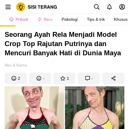
Pribadi
Baru
Psikologi
Tips & trik
Khusus
Seorang Ayah Rela Menjadi Model
Crop Top Rajutan Putrinya dan
Mencuri Banyak Hati di Dunia Maya
Aku & Kamu
2
-
1
-