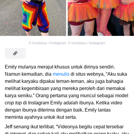
©
lovebeav / Instagram
,
©
lovebeav / Instagram
Emily mulanya merajut khusus untuk dirinya sendiri.
Namun kemudian, dia
menulis
di situs webnya, “Aku suka
melihat karyaku dipakai teman-teman, aku juga bahagia
melihat kegembiraan yang mereka peroleh dari memakai
karya seniku.” Orang pertama yang muncul sebagai model
crop top
di Instagram Emily adalah ibunya. Ketika video
dengan ibunya diterima dengan baik, Emily lantas
meminta ayahnya untuk ikut serta.
Jeff senang ikut terlibat. “Videonya begitu cepat tersebar
di internet, dan setiap kali aku melibatkan orang tuaku, aku