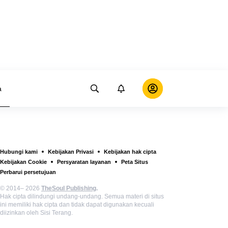
a
Hubungi kami
Kebijakan Privasi
Kebijakan hak cipta
Kebijakan Cookie
Persyaratan layanan
Peta Situs
Perbarui persetujuan
© 2014– 2026
TheSoul Publishing
.
Hak cipta dilindungi undang-undang. Semua materi di situs
ini memiliki hak cipta dan tidak dapat digunakan kecuali
diizinkan oleh Sisi Terang.