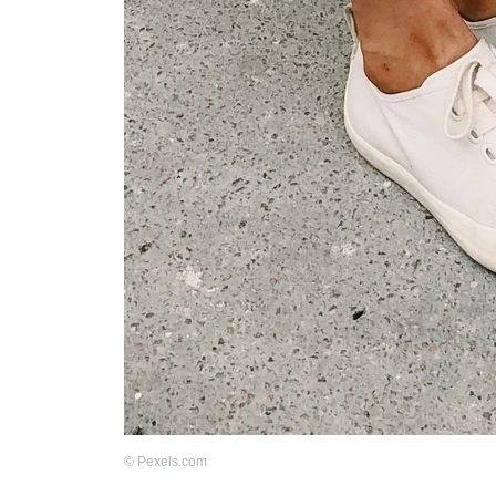
©
Pexels.com