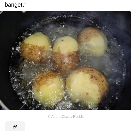
banget.”
©
AbanaClara / Reddit