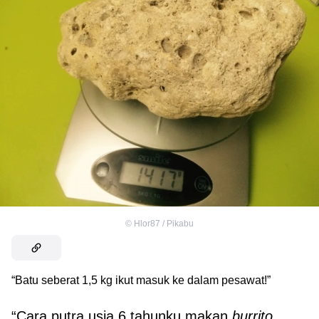
©
Hlor87 / Pikabu
“Batu seberat 1,5 kg ikut masuk ke dalam pesawat!”
“Cara putra usia 6 tahunku makan
burrito