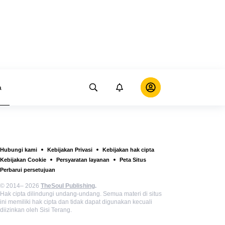
a
Hubungi kami
Kebijakan Privasi
Kebijakan hak cipta
Kebijakan Cookie
Persyaratan layanan
Peta Situs
Perbarui persetujuan
© 2014– 2026
TheSoul Publishing
.
Hak cipta dilindungi undang-undang. Semua materi di situs
ini memiliki hak cipta dan tidak dapat digunakan kecuali
diizinkan oleh Sisi Terang.