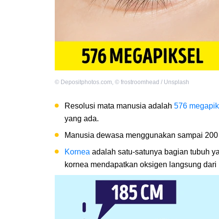
©
Depositphotos.com
,
©
frostroomhead / Unsplash
Resolusi mata manusia adalah
576 megapik
yang ada.
Manusia dewasa menggunakan sampai 20
Kornea
adalah satu-satunya bagian tubuh ya
kornea mendapatkan oksigen langsung dari 