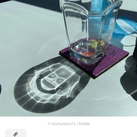
©
0zymandias21 / Reddit