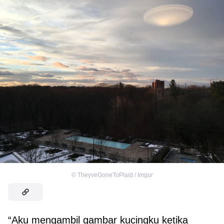
©
TheyveGoneToPlaid / Imgur
“Aku mengambil gambar kucingku ketika