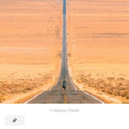
©
Hythacg / Reddit