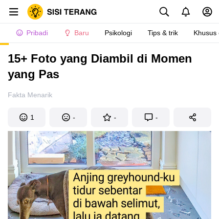
Pribadi
Baru
Psikologi
Tips & trik
Khusus
15+ Foto yang Diambil di Momen
yang Pas
Fakta Menarik
1
-
-
-