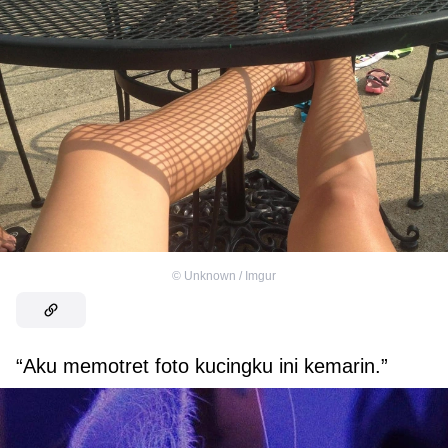
©
Unknown / Imgur
“Aku memotret foto kucingku ini kemarin.”