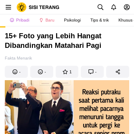
Pribadi
Baru
Psikologi
Tips & trik
Khusus
15+ Foto yang Lebih Hangat
Dibandingkan Matahari Pagi
Fakta Menarik
-
-
1
-