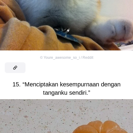
©
Youre_awesome_so_i / Reddit
15. “Menciptakan kesempurnaan dengan
tanganku sendiri.”