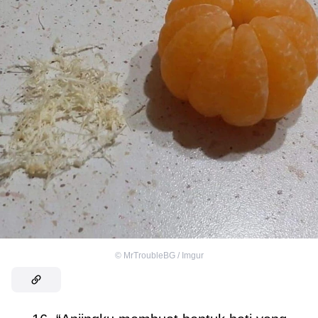
©
MrTroubleBG / Imgur