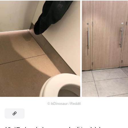
©
IsDinosaur / Reddit