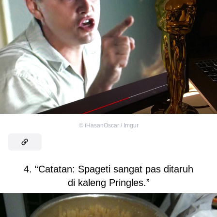
©
iHasanOscar / Imgur
4. “Catatan: Spageti sangat pas ditaruh
di kaleng Pringles.”