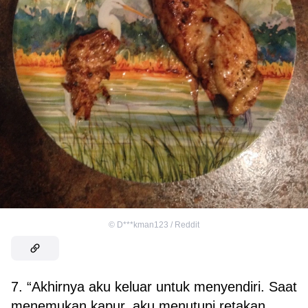
©
D***kman123 / Reddit
7. “Akhirnya aku keluar untuk menyendiri. Saat
menemukan kapur, aku menutupi retakan