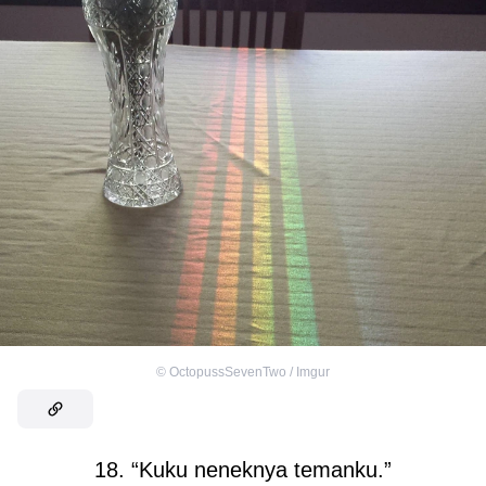
©
OctopussSevenTwo / Imgur
18. “Kuku neneknya temanku.”