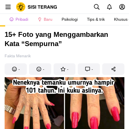
Pribadi
Baru
Psikologi
Tips & trik
Khusus
15+ Foto yang Menggambarkan
Kata “Sempurna”
Fakta Menarik
-
-
-
-