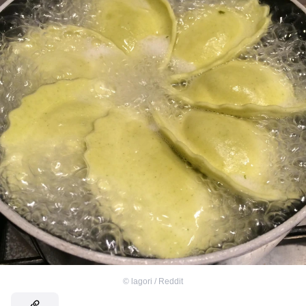
©
lagori / Reddit