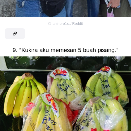
©
iamhere1st / Reddit
9. “Kukira aku memesan 5 buah pisang.”