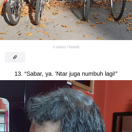
©
deliriz / Reddit
13. “Sabar, ya. ’Ntar juga numbuh lagi!”