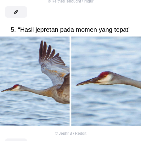
©
ReitnesTenought / Imgur
5. “Hasil jepretan pada momen yang tepat”
©
JephriB / Reddit