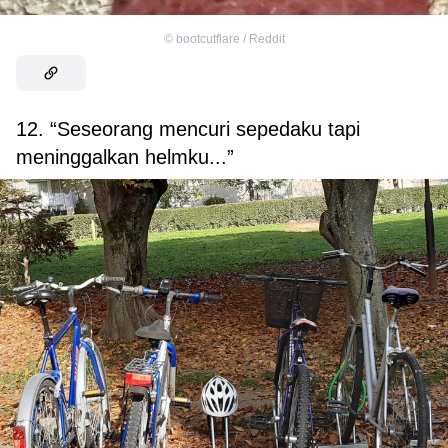
©
bootcutflare / Reddit
12. “Seseorang mencuri sepedaku tapi
meninggalkan helmku...”