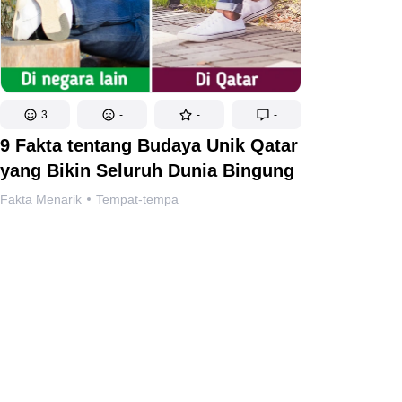
3
-
-
-
9 Fakta tentang Budaya Unik Qatar
yang Bikin Seluruh Dunia Bingung
Fakta Menarik
Tempat-tempa