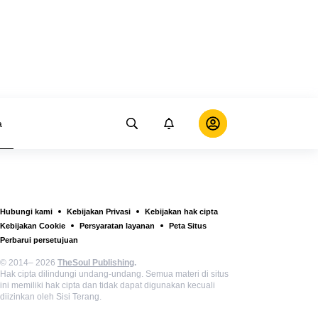
a
Hubungi kami
Kebijakan Privasi
Kebijakan hak cipta
Kebijakan Cookie
Persyaratan layanan
Peta Situs
Perbarui persetujuan
© 2014– 2026
TheSoul Publishing
.
Hak cipta dilindungi undang-undang. Semua materi di situs
ini memiliki hak cipta dan tidak dapat digunakan kecuali
diizinkan oleh Sisi Terang.