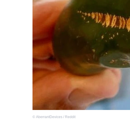
©
AberrantDevices / Reddit