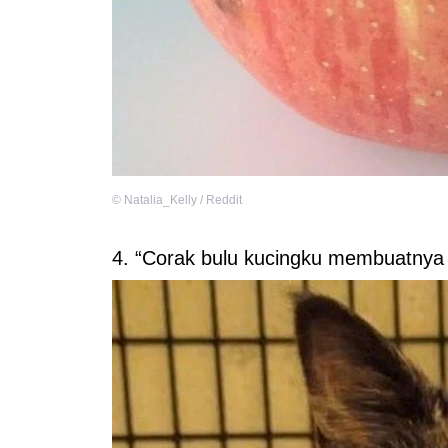
©
Natalia_Kelly / Reddit
4. “Corak bulu kucingku membuatnya s