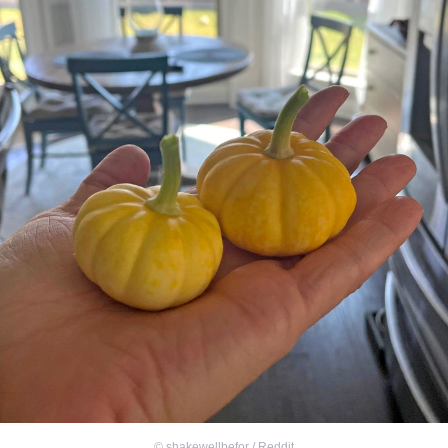
©
shakewellbefor / Reddit