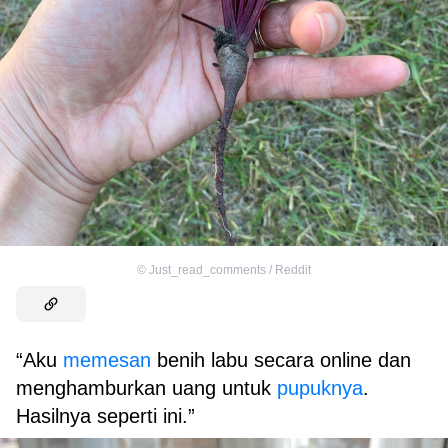
©
Just_read_comments / Reddit
“Aku
memesan
benih labu secara online dan
menghamburkan uang untuk
pupuknya
.
Hasilnya seperti ini.”