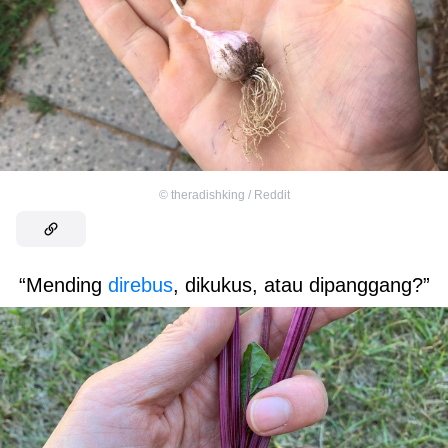
©
theradishking / Reddit
“Mending
direbus
, dikukus, atau dipanggang?”