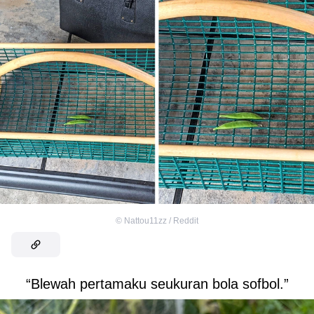
©
Nattou11zz / Reddit
“Blewah pertamaku seukuran bola sofbol.”