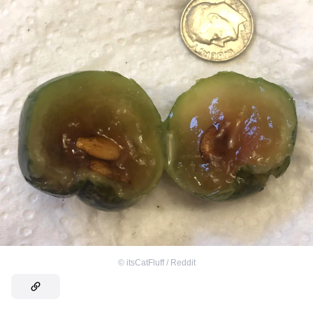
©
itsCatFluff / Reddit