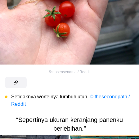
©
nosensename / Reddit
Setidaknya wortelnya tumbuh utuh.
© thesecondpath /
Reddit
“Sepertinya ukuran keranjang panenku
berlebihan.”