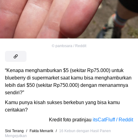
©
pantosara / Reddit
“Kenapa menghamburkan $5 (sekitar Rp75.000) untuk
blueberry di supermarket saat kamu bisa menghamburkan
lebih dari $50 (sekitar Rp750.000) dengan menanamnya
sendiri?”
Kamu punya kisah sukses berkebun yang bisa kamu
ceritakan?
Kredit foto pratinjau
itsCatFluff / Reddit
Sisi Terang
/
Fakta Menarik
/
16 Kebun dengan Hasil Panen
Mengejutkan