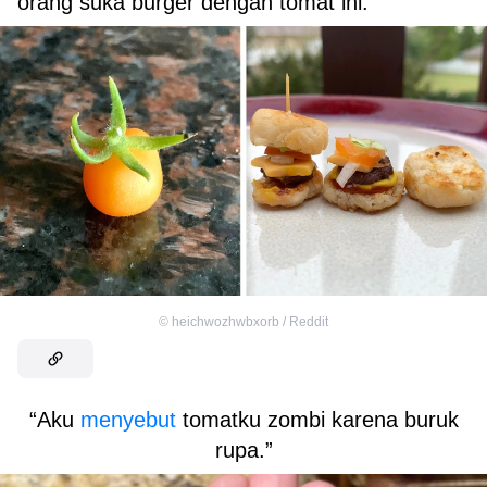
orang suka burger dengan tomat ini.”
©
heichwozhwbxorb / Reddit
“Aku
menyebut
tomatku zombi karena buruk
rupa.”