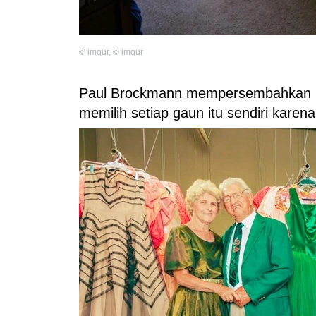
©
imgur
,
©
imgur
Paul Brockmann mempersembahkan 55
memilih setiap gaun itu sendiri karena