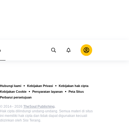
a
Hubungi kami
Kebijakan Privasi
Kebijakan hak cipta
Kebijakan Cookie
Persyaratan layanan
Peta Situs
Perbarui persetujuan
© 2014– 2026
TheSoul Publishing
.
Hak cipta dilindungi undang-undang. Semua materi di situs
ini memiliki hak cipta dan tidak dapat digunakan kecuali
diizinkan oleh Sisi Terang.