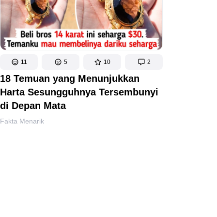
11
5
10
2
18 Temuan yang Menunjukkan
Harta Sesungguhnya Tersembunyi
di Depan Mata
Fakta Menarik