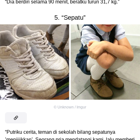
“Dia berdiri selama 90 menit, beratku turun 31,7 kg.”
5. “Sepatu”
©
Unknown / Imgur
“Putriku cerita, teman di sekolah bilang sepatunya
’menjijikkan’. Seorang pria mendatangi kami, lalu memberi