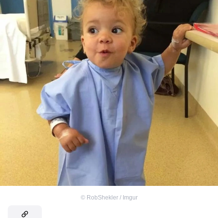
©
RobShekler / Imgur