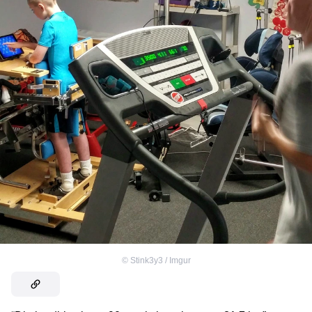
©
Stink3y3 / Imgur