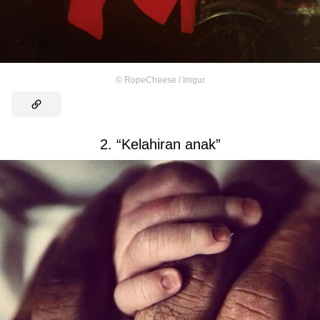
©
RopeCheese / Imgur
2. “Kelahiran anak”