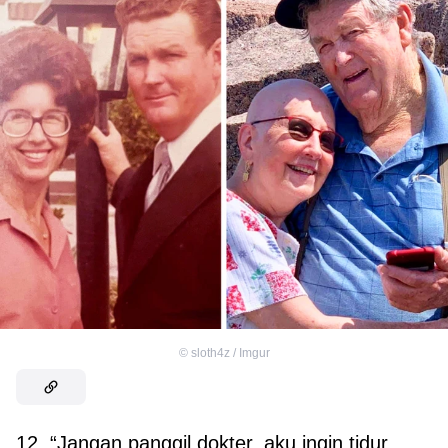
©
sloth4z / Imgur
12. “Jangan panggil dokter, aku ingin tidur