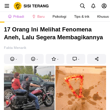
Pribadi
Baru
Psikologi
Tips & trik
Khusus
17 Orang Ini Melihat Fenomena
Aneh, Lalu Segera Membagikannya
Fakta Menarik
-
-
-
-