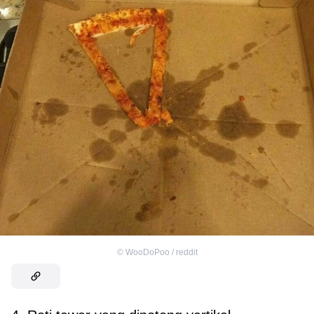
©
WooDoPoo / reddit