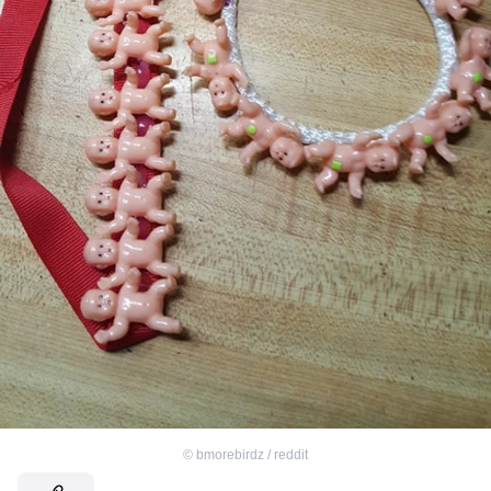
©
bmorebirdz / reddit