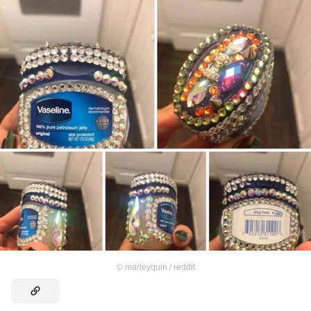
©
marleyquin / reddit