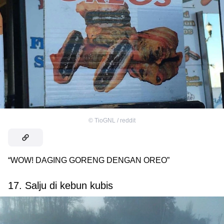
©
TioGNL / reddit
“WOW! DAGING GORENG DENGAN OREO”
17. Salju di kebun kubis