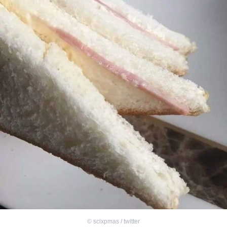
©
scixpmas / twitter