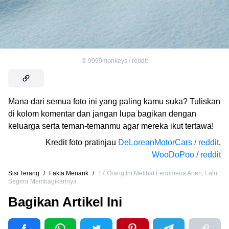
©
9999monkeys / reddit
Mana dari semua foto ini yang paling kamu suka? Tuliskan
di kolom komentar dan jangan lupa bagikan dengan
keluarga serta teman-temanmu agar mereka ikut tertawa!
Kredit foto pratinjau
DeLoreanMotorCars / reddit
,
WooDoPoo / reddit
Sisi Terang
/
Fakta Menarik
/
17 Orang Ini Melihat Fenomena Aneh, Lalu
Segera Membagikannya
Bagikan Artikel Ini