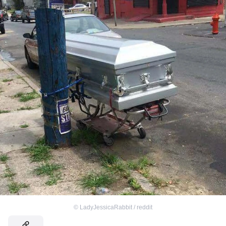
©
LadyJessicaRabbit / reddit