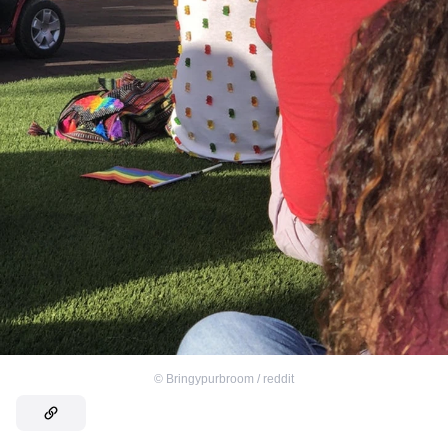
©
Bringypurbroom / reddit