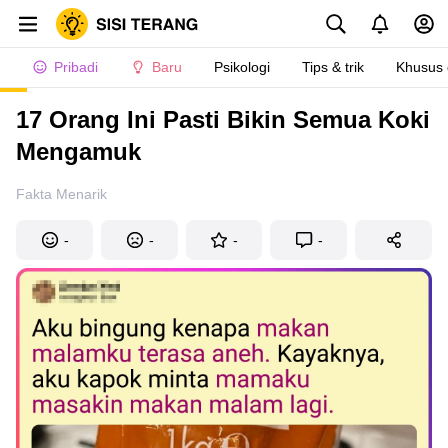
Pribadi
Baru
Psikologi
Tips & trik
Khusus
17 Orang Ini Pasti Bikin Semua Koki
Mengamuk
Fakta Menarik
-
-
-
-