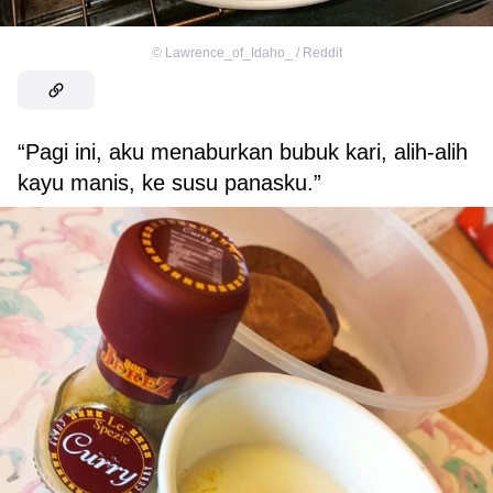
©
Lawrence_of_Idaho_ / Reddit
“Pagi ini, aku menaburkan bubuk kari, alih-alih
kayu manis, ke susu panasku.”