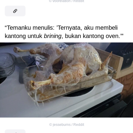
©
voorelation / Reddit
“Temanku menulis: ’Ternyata, aku membeli
kantong untuk
brining
, bukan kantong oven.’”
©
jesseburns / Reddit