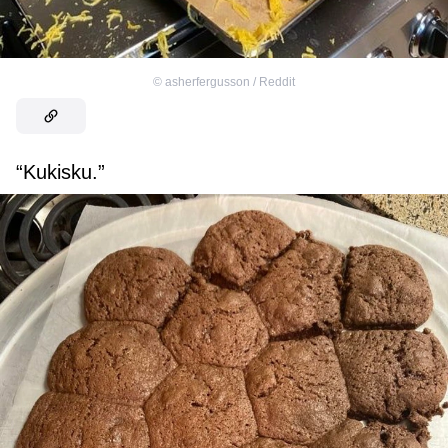
©
asherfergusson / Reddit
“Kukisku.”