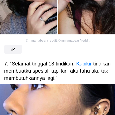
©
mmamabear / reddit
,
©
mmamabear / reddit
7. “Selamat tinggal 18 tindikan.
Kupikir
tindikan
membuatku spesial, tapi kini aku tahu aku tak
membutuhkannya lagi.”