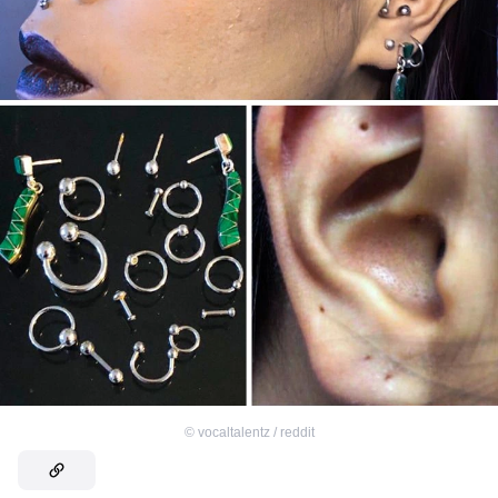
©
vocaltalentz / reddit