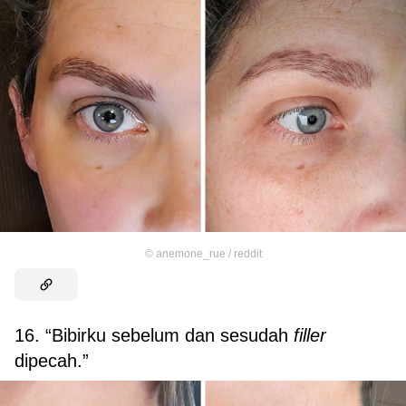
©
anemone_rue / reddit
16. “Bibirku sebelum dan sesudah
filler
dipecah.”