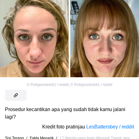
©
Pollypockets91 / reddit
,
©
Pollypockets91 / reddit
Prosedur kecantikan apa yang sudah tidak kamu jalani
lagi?
Kredit foto pratinjau
LesBattersbey / reddit
Sisi Terang
/
Fakta Menarik
/
17 Wanita yang Ingin Menjadi Trendi, tapi