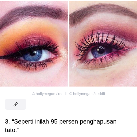
©
hollymegan / reddit
,
©
hollymegan / reddit
3. “Seperti inilah 95 persen penghapusan
tato.”