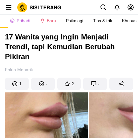
Pribadi
Baru
Psikologi
Tips & trik
Khusus
17 Wanita yang Ingin Menjadi
Trendi, tapi Kemudian Berubah
Pikiran
Fakta Menarik
1
-
2
-