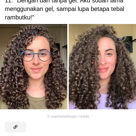
11. “Dengan dan tanpa gel. Aku sudah lama
menggunakan gel, sampai lupa betapa tebal
rambutku!”
©
sophiehellinger / reddit