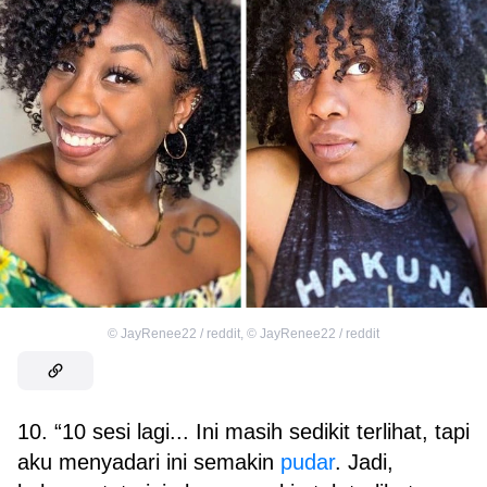
©
JayRenee22 / reddit
,
©
JayRenee22 / reddit
10. “10 sesi lagi... Ini masih sedikit terlihat, tapi
aku menyadari ini semakin
pudar
. Jadi,