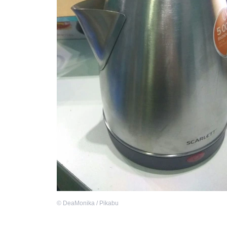
©
DeaMonika / Pikabu