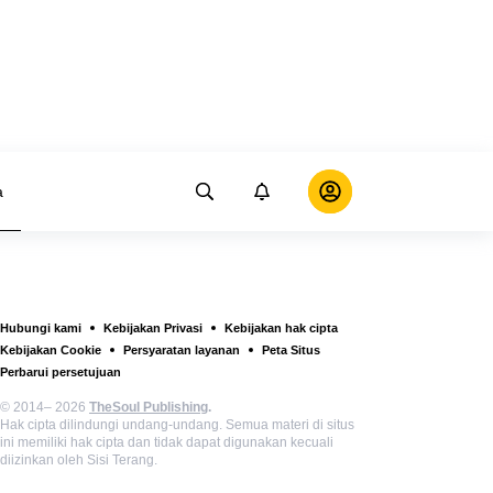
a
Hubungi kami
Kebijakan Privasi
Kebijakan hak cipta
Kebijakan Cookie
Persyaratan layanan
Peta Situs
Perbarui persetujuan
© 2014– 2026
TheSoul Publishing
.
Hak cipta dilindungi undang-undang. Semua materi di situs
ini memiliki hak cipta dan tidak dapat digunakan kecuali
diizinkan oleh Sisi Terang.