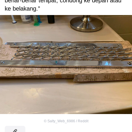
benar-benar terlipat, condong ke depan atau
ke belakang.”
©
Salty_Web_6986 / Reddit