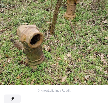
©
KnowLoitering / Reddit