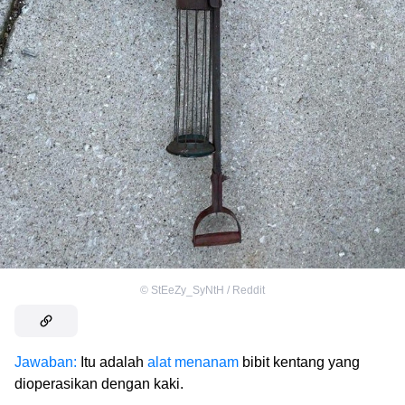
©
StEeZy_SyNtH / Reddit
Jawaban:
Itu adalah
alat menanam
bibit kentang yang
dioperasikan dengan kaki.