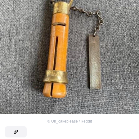
©
Uh_cakeplease / Reddit