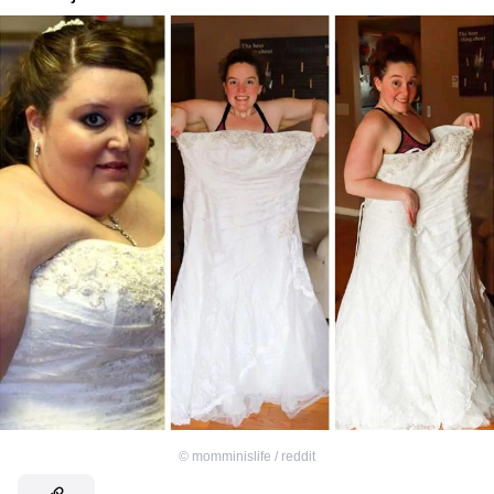
©
momminislife / reddit