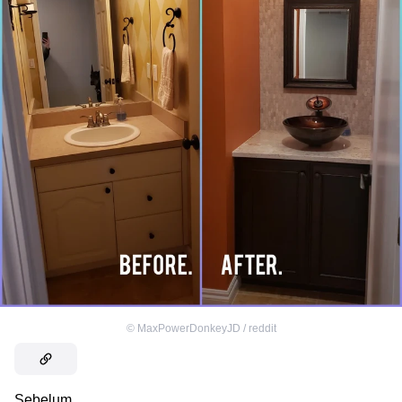
©
MaxPowerDonkeyJD / reddit
Sebelum.