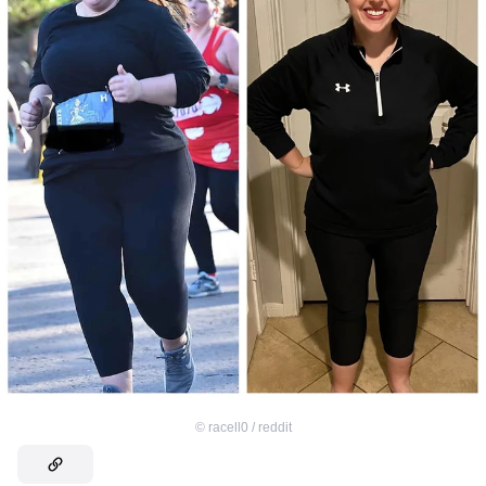
©
racell0 / reddit