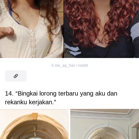
©
me_ag_han / reddit
14. “Bingkai lorong terbaru yang aku dan
rekanku kerjakan.”