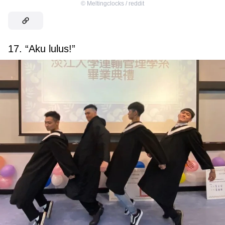
©
Meltingclocks / reddit
17. “Aku lulus!”