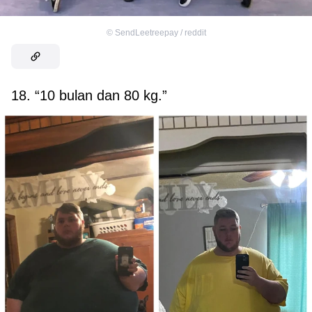
©
SendLeetreepay / reddit
18. “10 bulan dan 80 kg.”