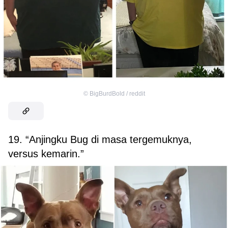
©
BigBurdBold / reddit
19. “Anjingku Bug di masa tergemuknya,
versus kemarin.”