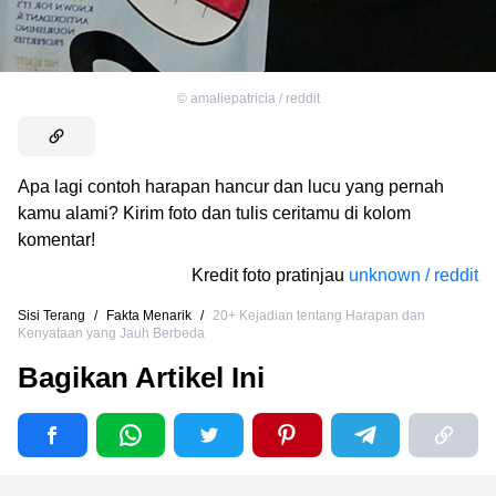
©
amaliepatricia / reddit
Apa lagi contoh harapan hancur dan lucu yang pernah
kamu alami? Kirim foto dan tulis ceritamu di kolom
komentar!
Kredit foto pratinjau
unknown / reddit
Sisi Terang
/
Fakta Menarik
/
20+ Kejadian tentang Harapan dan
Kenyataan yang Jauh Berbeda
Bagikan Artikel Ini