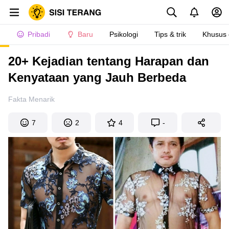
Pribadi
Baru
Psikologi
Tips & trik
Khusus
20+ Kejadian tentang Harapan dan
Kenyataan yang Jauh Berbeda
Fakta Menarik
7
2
4
-