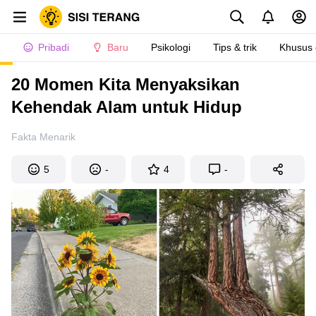
Pribadi
Baru
Psikologi
Tips & trik
Khusus
20 Momen Kita Menyaksikan
Kehendak Alam untuk Hidup
Fakta Menarik
5
-
4
-