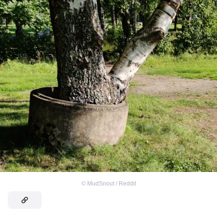
©
MudSnout / Reddit