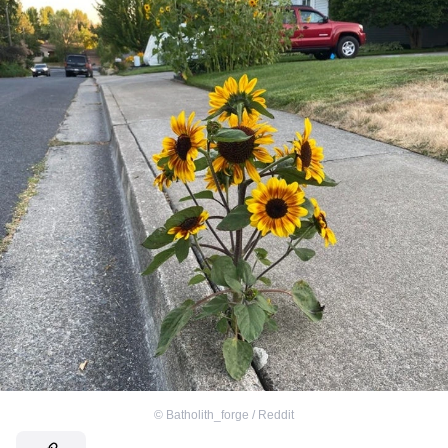
©
Batholith_forge / Reddit