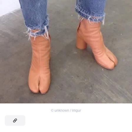
©
unknown / imgur