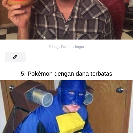
©
LogicFanboi / imgur
5. Pokémon dengan dana terbatas