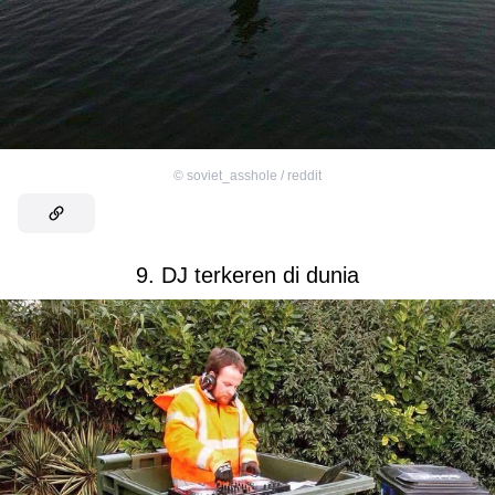
©
soviet_asshole / reddit
9. DJ terkeren di dunia