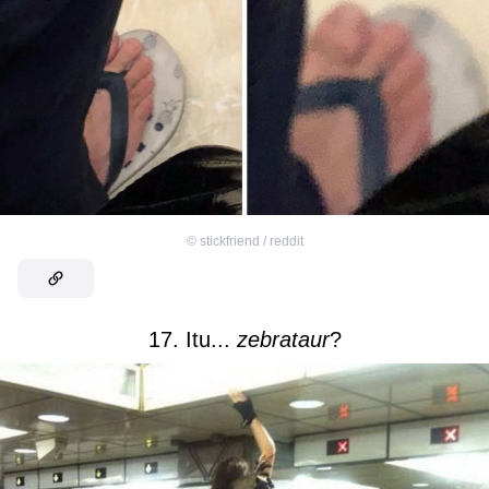
©
stickfriend / reddit
17. Itu...
zebrataur
?