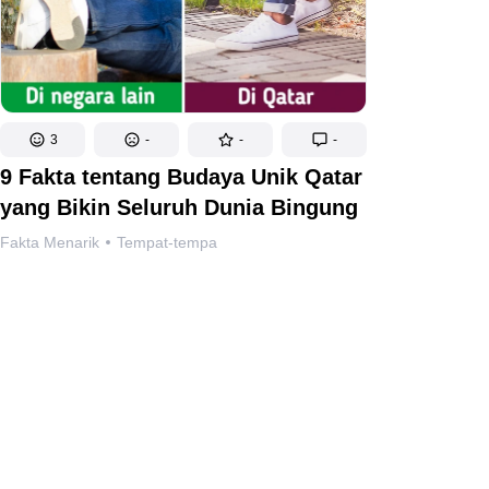
3
-
-
-
9 Fakta tentang Budaya Unik Qatar
yang Bikin Seluruh Dunia Bingung
Fakta Menarik
Tempat-tempa