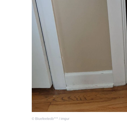
©
Bluefeetedb*** / imgur