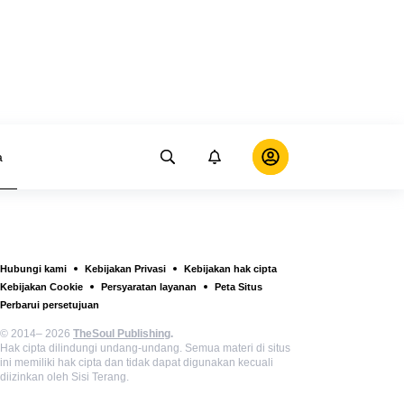
a
Hubungi kami
Kebijakan Privasi
Kebijakan hak cipta
Kebijakan Cookie
Persyaratan layanan
Peta Situs
Perbarui persetujuan
© 2014– 2026
TheSoul Publishing
.
Hak cipta dilindungi undang-undang. Semua materi di situs
ini memiliki hak cipta dan tidak dapat digunakan kecuali
diizinkan oleh Sisi Terang.