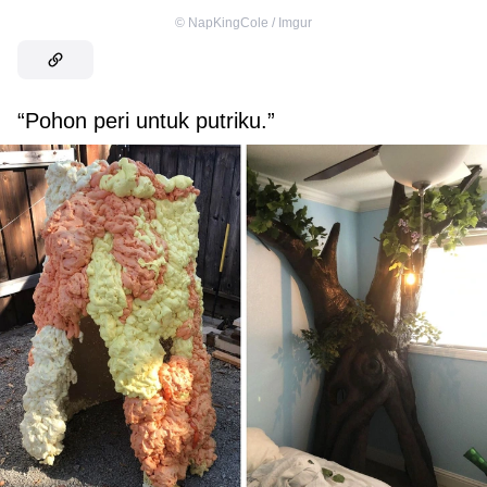
©
NapKingCole / Imgur
“Pohon peri untuk putriku.”