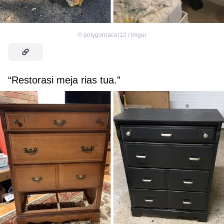
©
polygonracer12 / Imgur
“Restorasi meja rias tua.”