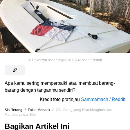
©
Unknown user / Imgur
,
©
1974Laser / Reddit
Apa kamu sering memperbaiki atau membuat barang-
barang dengan tanganmu sendiri?
Kredit foto pratinjau
Sammamach / Reddit
Sisi Terang
/
Fakta Menarik
/
20+ Orang yang Bisa Menghasilkan
Mahakarya dari Nol
Bagikan Artikel Ini