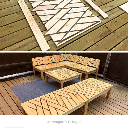
©
svengali911 / Imgur