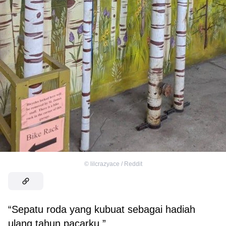
©
lilcrazyace / Reddit
“Sepatu roda yang kubuat sebagai hadiah
ulang tahun pacarku.”