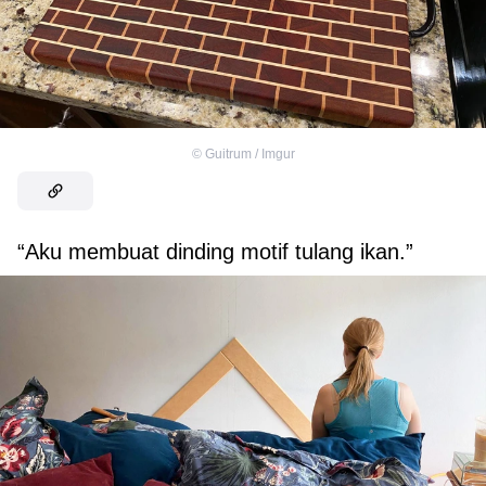
©
Guitrum / Imgur
“Aku membuat dinding motif tulang ikan.”