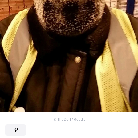
©
TheDerf / Reddit