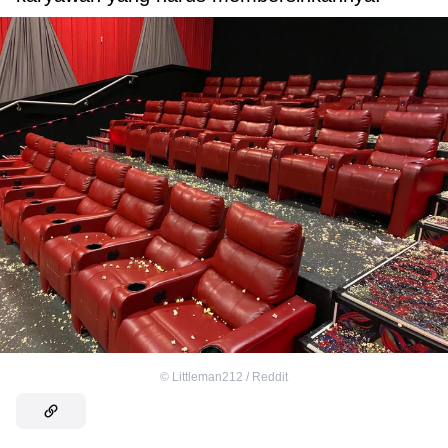
©
Littleman212 / Reddit