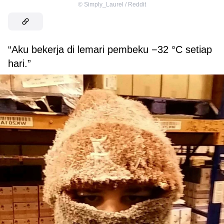
©
Simply_Laurel / Reddit
“Aku bekerja di lemari pembeku −32 °C setiap
hari.”