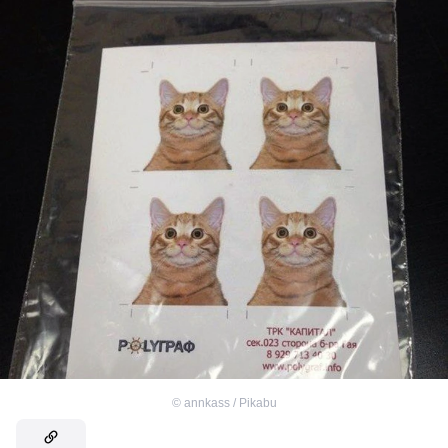
©
annkass / Pikabu