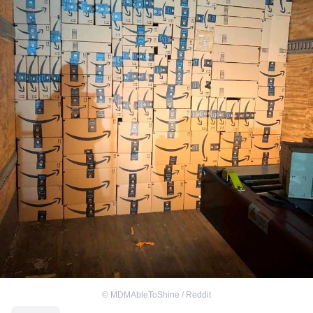
©
MDMAbleToShine / Reddit