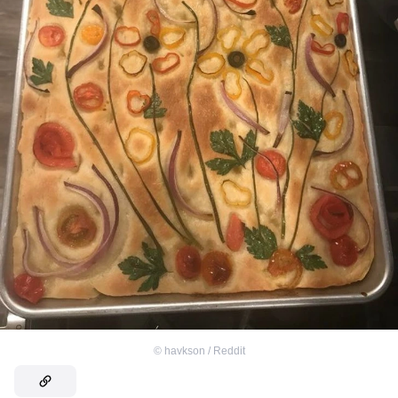
©
havkson / Reddit