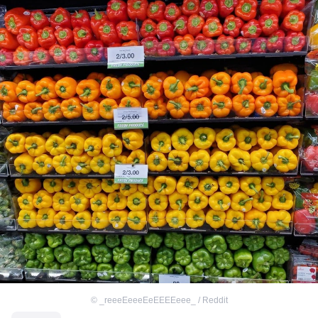
©
_reeeEeeeEeEEEEeee_ / Reddit