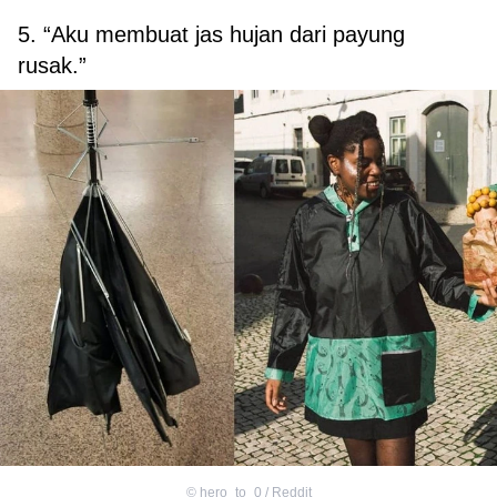
5. “Aku membuat jas hujan dari payung
rusak.”
©
hero_to_0 / Reddit