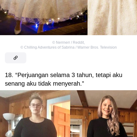
©
Nerrnerr / Reddit
,
©
Chilling Adventures of Sabrina / Warner Bros. Television
18. “Perjuangan selama 3 tahun, tetapi aku
senang aku tidak menyerah.”