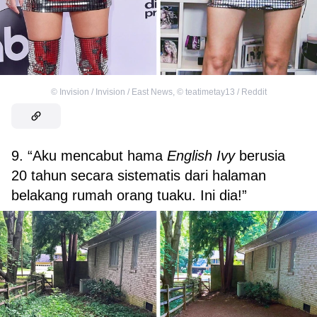
©
Invision / Invision / East News
,
©
teatimetay13 / Reddit
9. “Aku mencabut hama
English Ivy
berusia
20 tahun secara sistematis dari halaman
belakang rumah orang tuaku. Ini dia!”