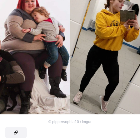
©
pippersophia10 / Imgur