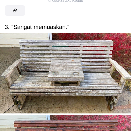
©
K00KzSUX / Reddit
3. “Sangat memuaskan.”