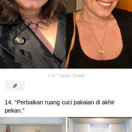
©
w****ybingo / Reddit
14. “Perbaikan ruang cuci pakaian di akhir
pekan.”