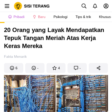
Pribadi
Baru
Psikologi
Tips & trik
Khusus
20 Orang yang Layak Mendapatkan
Tepuk Tangan Meriah Atas Kerja
Keras Mereka
Fakta Menarik
6
-
4
-