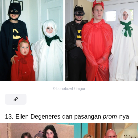
©
bonebowl / imgur
13. Ellen Degeneres dan pasangan
prom
-nya