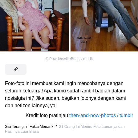
©
PowdersvilleBeast / reddit
Foto-foto ini membuat kami ingin mencobanya dengan
seluruh keluarga! Apa kamu sudah ambil bagian dalam
nostalgia ini? Jika sudah, bagikan fotonya dengan kami
dan netizen lainnya, ya!
Kredit foto pratinjau
then-and-now-photos / tumblr
Sisi Terang
/
Fakta Menarik
/
21 Orang Ini Meniru Foto Lamanya dan
Hasilnya Luar Biasa