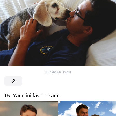
©
unknown / imgur
15. Yang ini favorit kami.