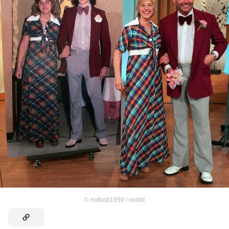
©
notbob1959 / reddit