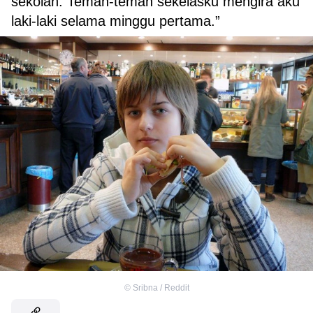
sekolah. Teman-teman sekelasku mengira aku
laki-laki selama minggu pertama.”
©
Sribna / Reddit