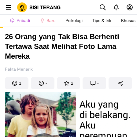
Pribadi
Baru
Psikologi
Tips & trik
Khusus
26 Orang yang Tak Bisa Berhenti
Tertawa Saat Melihat Foto Lama
Mereka
Fakta Menarik
1
-
2
-