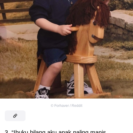
©
Forhaver / Reddit
3. “Ibuku bilang aku anak paling manis