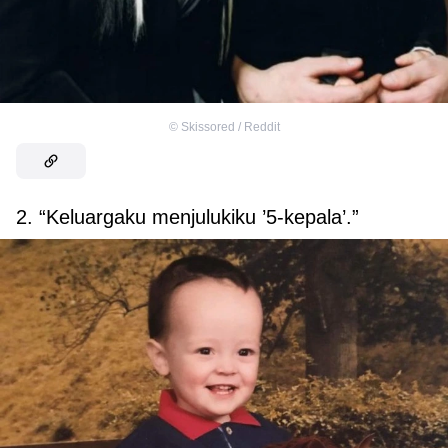
©
Skissored / Reddit
2. “Keluargaku menjulukiku ’5-kepala’.”