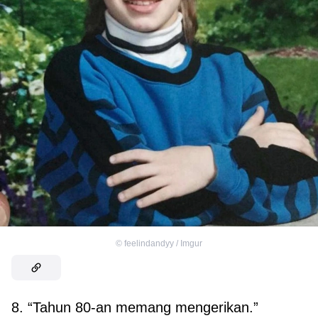
©
feelindandyy / Imgur
8. “Tahun 80-an memang mengerikan.”