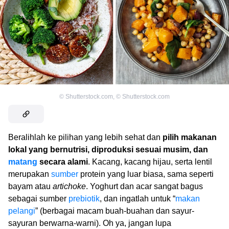
©
Shutterstock.com
,
©
Shutterstock.com
Beralihlah ke pilihan yang lebih sehat dan
pilih makanan
lokal yang bernutrisi, diproduksi sesuai musim, dan
matang
secara alami
. Kacang, kacang hijau, serta lentil
merupakan
sumber
protein yang luar biasa, sama seperti
bayam atau
artichoke
. Yoghurt dan acar sangat bagus
sebagai sumber
prebiotik
, dan ingatlah untuk “
makan
pelangi
” (berbagai macam buah-buahan dan sayur-
sayuran berwarna-warni). Oh ya, jangan lupa