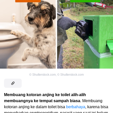
©
Shutterstock.com
,
©
Shutterstock.com
Membuang kotoran anjing ke toilet alih-alih
membuangnya ke tempat sampah biasa
. Membuang
kotoran anjing ke dalam toilet bisa
berbahaya
, karena bisa
menyebarkan
cryptosporidium
, parasit yang saat ini belum