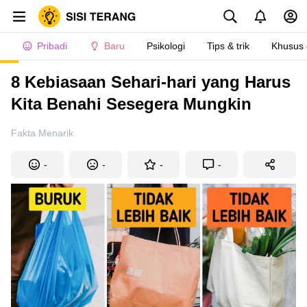
Pribadi
Baru
Psikologi
Tips & trik
Khusus
8 Kebiasaan Sehari-hari yang Harus
Kita Benahi Sesegera Mungkin
Fakta Menarik
-
-
-
-