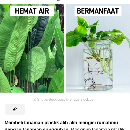
©
Shutterstock.com
,
©
Shutterstock.com
Membeli tanaman plastik alih-alih mengisi rumahmu
dengan tanaman sungguhan
. Meskipun tanaman plastik