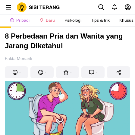
Pribadi
Baru
Psikologi
Tips & trik
Khusus
8 Perbedaan Pria dan Wanita yang
Jarang Diketahui
Fakta Menarik
-
-
-
-