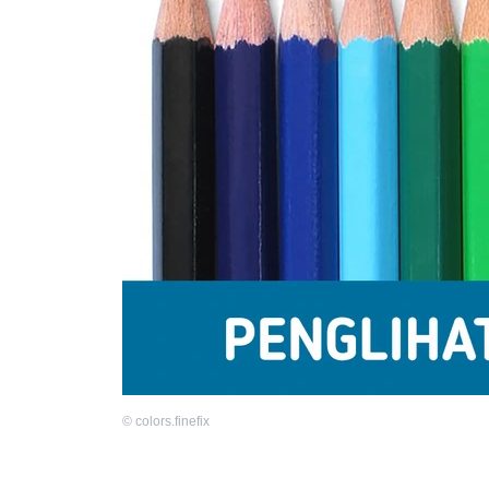
©
colors.finefix