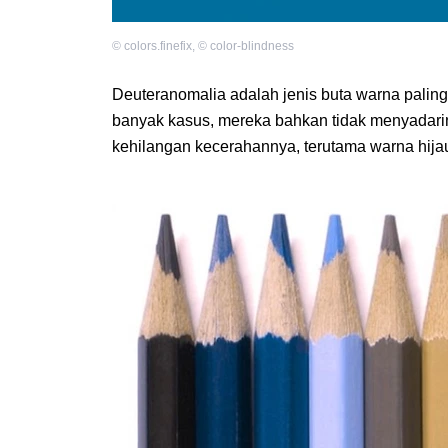
©
colors.finefix
,
©
color-blindness
Deuteranomalia adalah jenis buta warna palin
banyak kasus, mereka bahkan tidak menyadariny
kehilangan kecerahannya, terutama warna hija