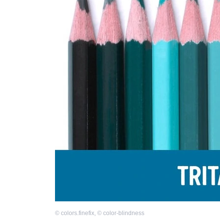
©
colors.finefix
,
©
color-blindness