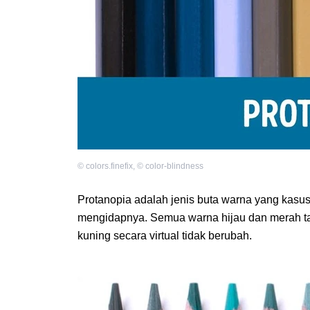
©
colors.finefix
,
©
color-blindness
Protanopia adalah jenis buta warna yang kasus
mengidapnya. Semua warna hijau dan merah t
kuning secara virtual tidak berubah.