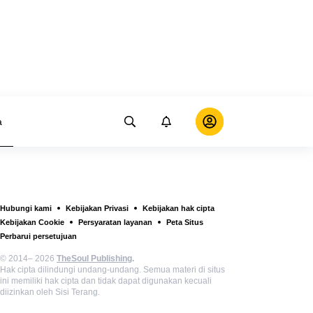
a
Hubungi kami
Kebijakan Privasi
Kebijakan hak cipta
Kebijakan Cookie
Persyaratan layanan
Peta Situs
Perbarui persetujuan
© 2014– 2026
TheSoul Publishing
.
Hak cipta dilindungi undang-undang. Semua materi di situs
ini memiliki hak cipta dan tidak dapat digunakan kecuali
diizinkan oleh Sisi Terang.