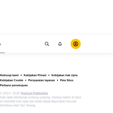
a
Hubungi kami
Kebijakan Privasi
Kebijakan hak cipta
Kebijakan Cookie
Persyaratan layanan
Peta Situs
Perbarui persetujuan
© 2014– 2026
TheSoul Publishing
.
Hak cipta dilindungi undang-undang. Semua materi di situs
ini memiliki hak cipta dan tidak dapat digunakan kecuali
diizinkan oleh Sisi Terang.