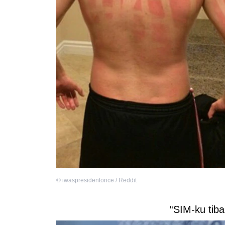
©
iwaspresidentonce / Reddit
“SIM-ku tiba 