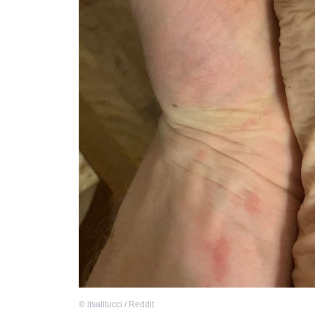
©
itsalltucci / Reddit