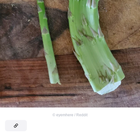
©
eyemhere / Reddit