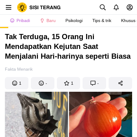
Pribadi
Baru
Psikologi
Tips & trik
Khusus
Tak Terduga, 15 Orang Ini
Mendapatkan Kejutan Saat
Menjalani Hari-harinya seperti Biasa
Fakta Menarik
1
-
1
-