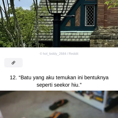
©
hot_toddy_2684 / Reddit
12. “Batu yang aku temukan ini bentuknya
seperti seekor hiu.”