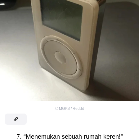
©
MGPS / Reddit
7. “Menemukan sebuah rumah keren!”