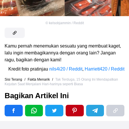
©
kelsobjammin / Reddit
Kamu pernah menemukan sesuatu yang membuat kaget,
lalu ingin membagikannya dengan orang lain? Jangan
ragu, bagikan dengan kami!
Kredit foto pratinjau
nils4i20 / Reddit
,
Harriett420 / Reddit
Sisi Terang
/
Fakta Menarik
/
Tak Terduga, 15 Orang Ini Mendapatkan
Kejutan Saat Menjalani Hari-harinya seperti Biasa
Bagikan Artikel Ini