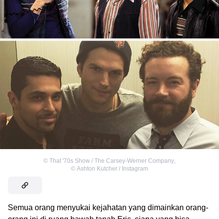
©
That '70s Show / The Carsey-Werner Company
,
©
Ashton Kutcher / Instagram
Semua orang menyukai kejahatan yang dimainkan orang-