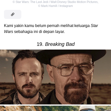
©
Star Wars: The Last Jedi / Walt Disney Studio Motion Pictures
,
©
Mark Hamill / Instagram
Kami yakin kamu belum pernah melihat keluarga
Star
Wars
sebahagia ini di depan layar.
19.
Breaking Bad