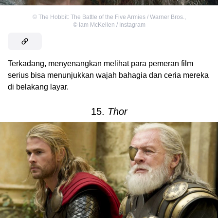
©
The Hobbit: The Battle of the Five Armies / Warner Bros.
,
©
Iam McKellen / Instagram
Terkadang, menyenangkan melihat para pemeran film
serius bisa menunjukkan wajah bahagia dan ceria mereka
di belakang layar.
15.
Thor