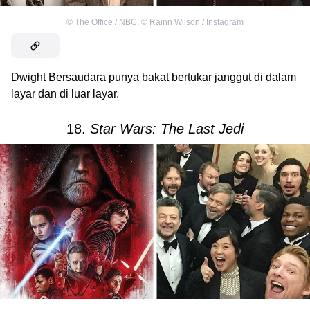
©
The Office / NBC
,
©
Rainn Wilson / Instagram
Dwight Bersaudara punya bakat bertukar janggut di dalam
layar dan di luar layar.
18.
Star Wars: The Last Jedi