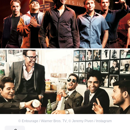
©
Entourage / Warner Bros. TV
,
©
Jeremy Piven / Instagram