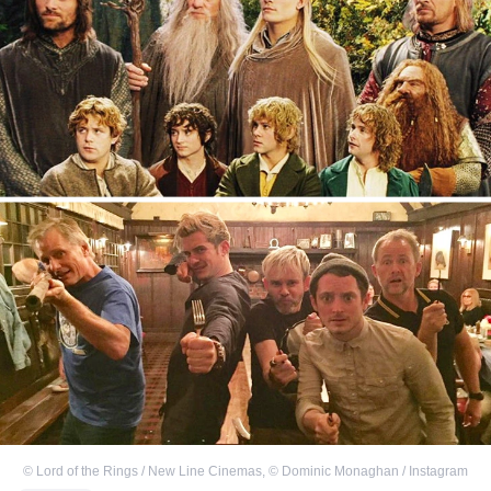
©
Lord of the Rings / New Line Cinemas
,
©
Dominic Monaghan / Instagram