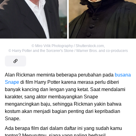
©
Miro Vrlik Photography / Shutterstock.com
,
©
Harry Potter and the Sorcerer's Stone / Warner Bros. and co-producers
Alan Rickman meminta beberapa perubahan pada
busana
Snape
di film Harry Potter karena merasa perlu diberi
banyak kancing dan lengan yang ketat. Saat mendalami
karakter, sang aktor membayangkan Snape
mengancingkan baju, sehingga Rickman yakin bahwa
kostum akan menjadi bagian penting dari kepribadian
Snape.
Ada berapa film dari dalam daftar ini yang sudah kamu
tonton? Menurutmu, siapa yang paling berhasil