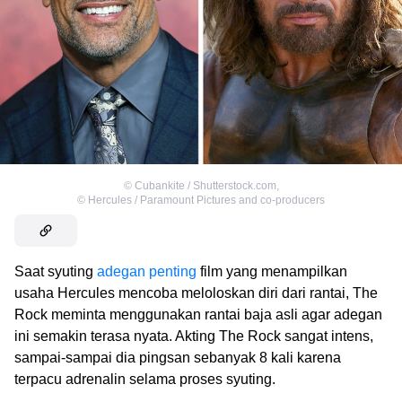
©
Cubankite / Shutterstock.com
,
©
Hercules / Paramount Pictures and co-producers
Saat syuting
adegan penting
film yang menampilkan
usaha Hercules mencoba meloloskan diri dari rantai, The
Rock meminta menggunakan rantai baja asli agar adegan
ini semakin terasa nyata. Akting The Rock sangat intens,
sampai-sampai dia pingsan sebanyak 8 kali karena
terpacu adrenalin selama proses syuting.