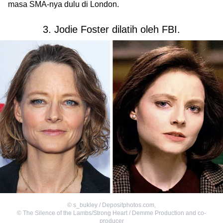
masa SMA-nya dulu di London.
3. Jodie Foster dilatih oleh FBI.
©
s_bukley / Depositphotos.com
,
©
The Silence of the Lambs/Strong Heart / Demme Production and co-
producer