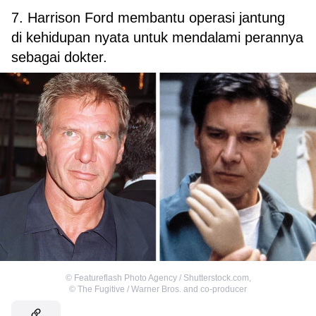
7. Harrison Ford membantu operasi jantung
di kehidupan nyata untuk mendalami perannya
sebagai dokter.
©
Featureflash Photo Agency / Shutterstock.com
,
©
The Fugitive / Warner Bros. and co-producer