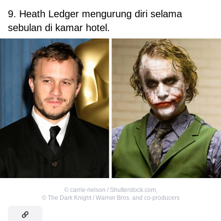
9. Heath Ledger mengurung diri selama
sebulan di kamar hotel.
©
carrie-nelson / Shutterstock.com
,
©
The Dark Knight / Warner Bros. and co-producers