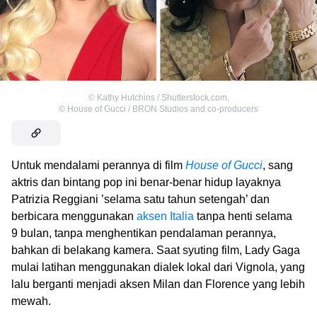
©
Kathy Hutchins / Shutterstock.com
,
©
House of Gucci / BRON Studios and co-producers
Untuk mendalami perannya di film
House of Gucci
, sang
aktris dan bintang pop ini benar-benar hidup layaknya
Patrizia Reggiani ’selama satu tahun setengah’ dan
berbicara menggunakan
aksen Italia
tanpa henti selama
9 bulan, tanpa menghentikan pendalaman perannya,
bahkan di belakang kamera. Saat syuting film, Lady Gaga
mulai latihan menggunakan dialek lokal dari Vignola, yang
lalu berganti menjadi aksen Milan dan Florence yang lebih
mewah.