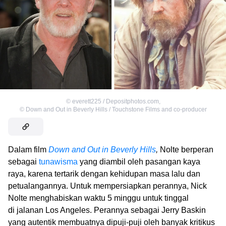
©
everett225 / Depositphotos.com
,
©
Down and Out in Beverly Hills / Touchstone Films and co-producer
Dalam film
Down and Out in Beverly Hills
,
Nolte berperan
sebagai
tunawisma
yang diambil oleh pasangan kaya
raya, karena tertarik dengan kehidupan masa lalu dan
petualangannya. Untuk mempersiapkan perannya, Nick
Nolte menghabiskan waktu 5 minggu untuk tinggal
di jalanan Los Angeles. Perannya sebagai Jerry Baskin
yang autentik membuatnya dipuji-puji oleh banyak kritikus