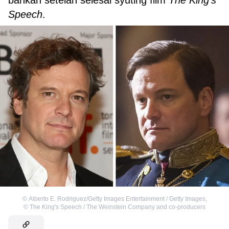
bahkan setelah selesai syuting film
The King’s
Speech
.
©
Alberto E. Rodriguez/Getty Images Entertainment / Getty Images
,
©
The King's Speech / The Weinstein Company and co-producers