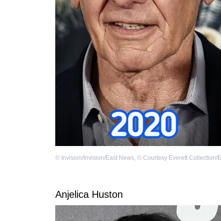
©
Invision/Invision/East News
,
©
Courtesy Everett Collection
Anjelica Huston