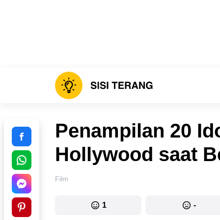
Penampilan 20 Id
Hollywood saat B
Film
1
-