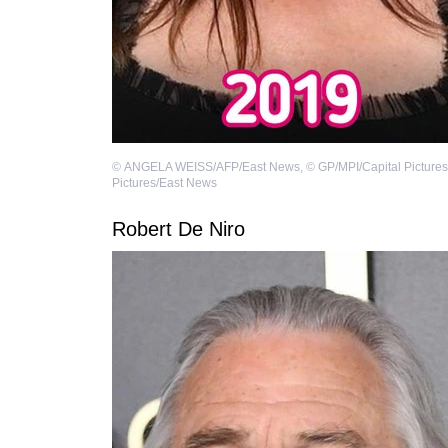
©
ANGELA WEISS/AFP/East News
,
©
GP/MPI/Capital Pictures
Pictures/East News
Robert De Niro