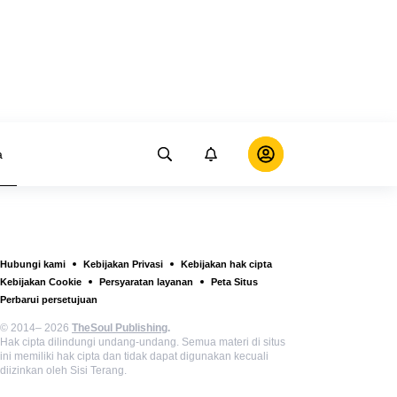
a
Hubungi kami
Kebijakan Privasi
Kebijakan hak cipta
Kebijakan Cookie
Persyaratan layanan
Peta Situs
Perbarui persetujuan
© 2014– 2026
TheSoul Publishing
.
Hak cipta dilindungi undang-undang. Semua materi di situs
ini memiliki hak cipta dan tidak dapat digunakan kecuali
diizinkan oleh Sisi Terang.