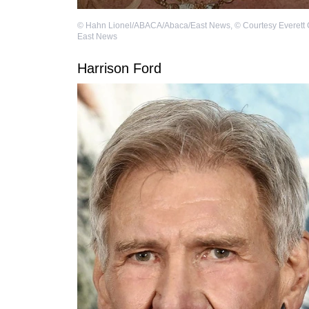
©
Hahn Lionel/ABACA/Abaca/East News
,
©
Courtesy Everett C
East News
Harrison Ford