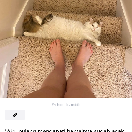
©
shoresb / reddit
“Aku pulang mendapati bantalnya sudah acak-