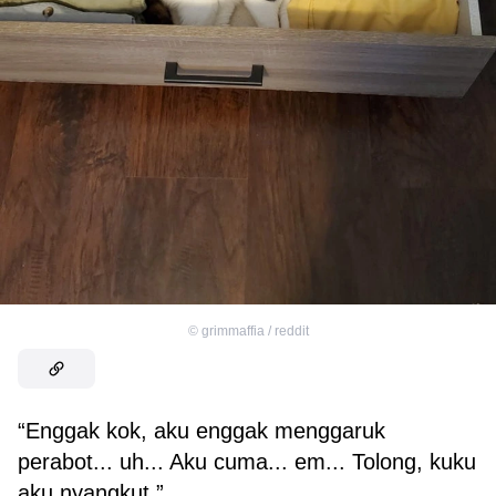
©
grimmaffia / reddit
“Enggak kok, aku enggak menggaruk
perabot... uh... Aku cuma... em... Tolong, kuku
aku nyangkut.”