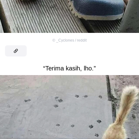
©
_Cyclones / reddit
“Terima kasih, lho.”