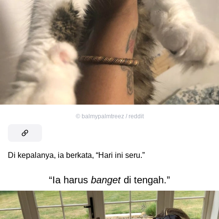
©
balmypalmtreez / reddit
Di kepalanya, ia berkata, “Hari ini seru.”
“Ia harus
banget
di tengah.”