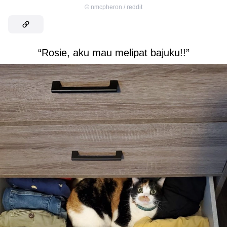
©
nmcpheron / reddit
“Rosie, aku mau melipat bajuku!!”