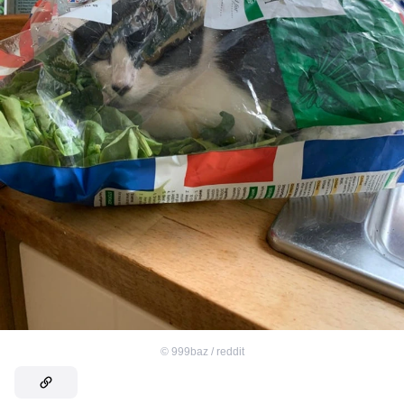
©
999baz / reddit