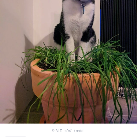
©
BitTom941 / reddit