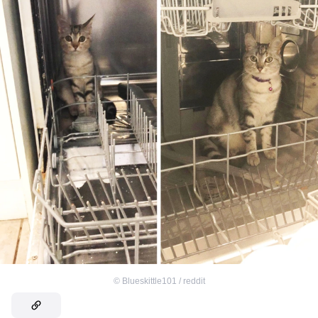
©
Blueskittle101 / reddit