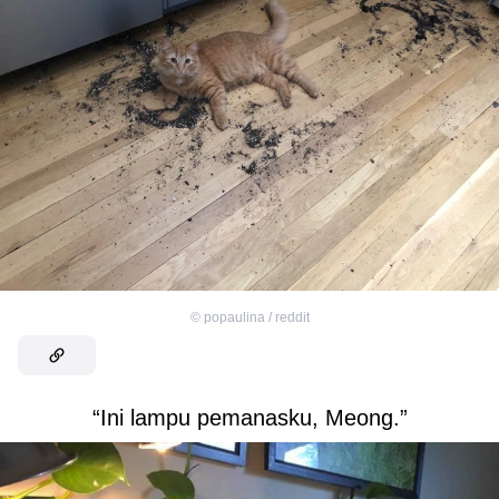
©
popaulina / reddit
“Ini lampu pemanasku, Meong.”