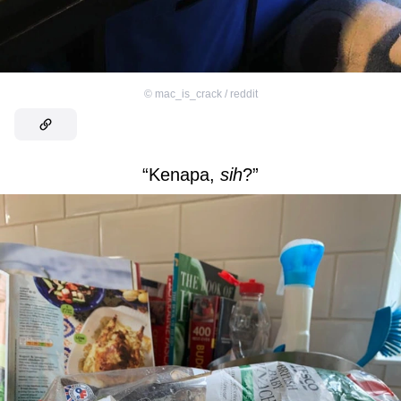
©
mac_is_crack / reddit
“Kenapa,
sih
?”