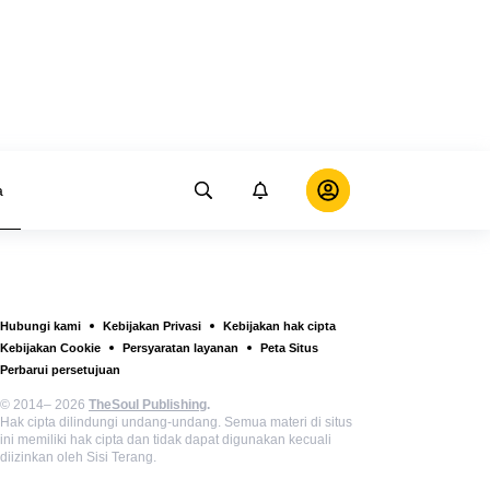
a
Hubungi kami
Kebijakan Privasi
Kebijakan hak cipta
Kebijakan Cookie
Persyaratan layanan
Peta Situs
Perbarui persetujuan
© 2014– 2026
TheSoul Publishing
.
Hak cipta dilindungi undang-undang. Semua materi di situs
ini memiliki hak cipta dan tidak dapat digunakan kecuali
diizinkan oleh Sisi Terang.