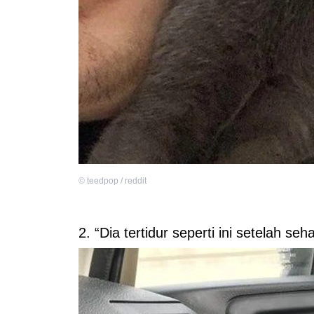
©
teedpop / reddit
2. “Dia tertidur seperti ini setelah se