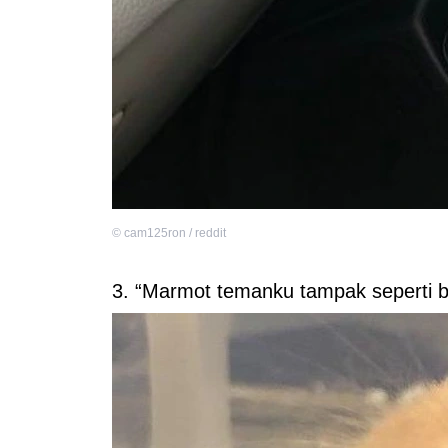
©
cam125ron / reddit
3. “Marmot temanku tampak seperti b