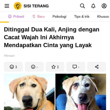
Pribadi
Baru
Psikologi
Tips & trik
Khusus
Ditinggal Dua Kali, Anjing dengan
Cacat Wajah Ini Akhirnya
Mendapatkan Cinta yang Layak
Hewan
1
-
1
-