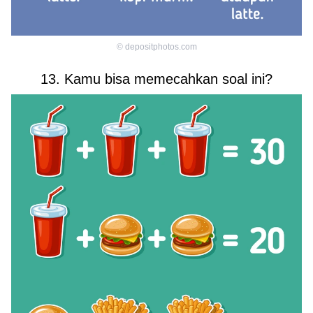
©
depositphotos.com
13. Kamu bisa memecahkan soal ini?