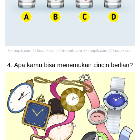
©
freepik.com
,
©
freepik.com
,
©
freepik.com
,
©
freepik.com
,
©
freepik.com
4. Apa kamu bisa menemukan cincin berlian?