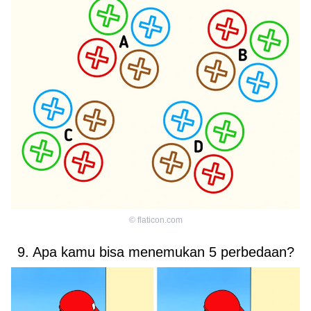
©
flaticon.com
9. Apa kamu bisa menemukan 5 perbedaan?