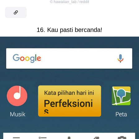
©
hawaiian_lab / reddit
16. Kau pasti bercanda!