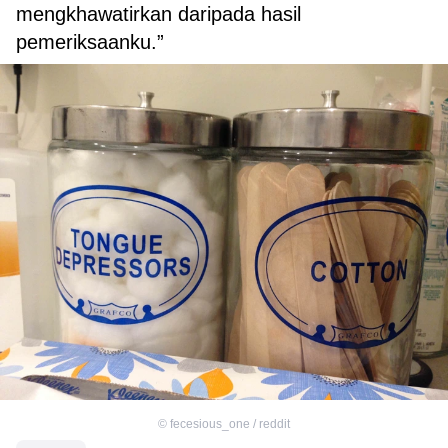
mengkhawatirkan daripada hasil
pemeriksaanku.”
©
fecesious_one / reddit