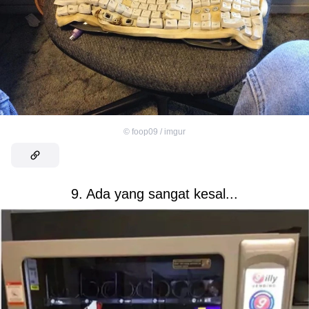
©
foop09 / imgur
9. Ada yang sangat kesal...