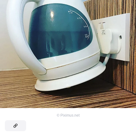
©
Piximus.net