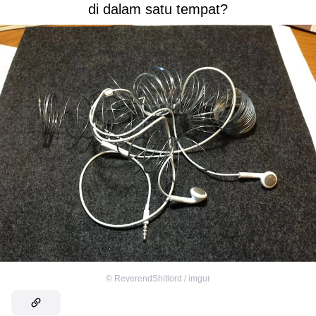
di dalam satu tempat?
©
ReverendShitlord / imgur