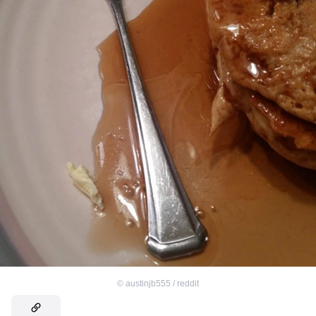
©
austinjb555 / reddit